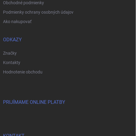
v
Obchodné podmienky
ý
p
Podmienky ochrany osobných údajov
i
Ako nakupovať
s
u
ODKAZY
Značky
Kontakty
Hodnotenie obchodu
PRIJÍMAME ONLINE PLATBY
KONTAKT