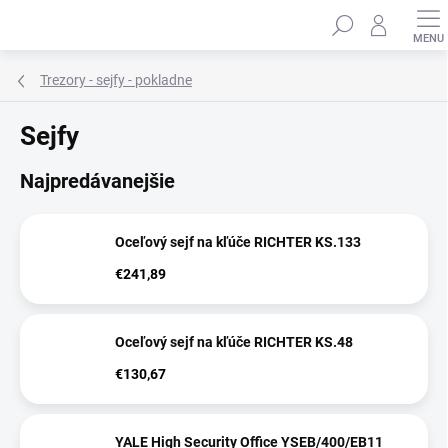
Prejsť
Hľadať
na
obsah
Trezory - sejfy - pokladne
Sejfy
Najpredávanejšie
Oceľový sejf na kľúče RICHTER KS.133
€241,89
Oceľový sejf na kľúče RICHTER KS.48
€130,67
YALE High Security Office YSEB/400/EB11