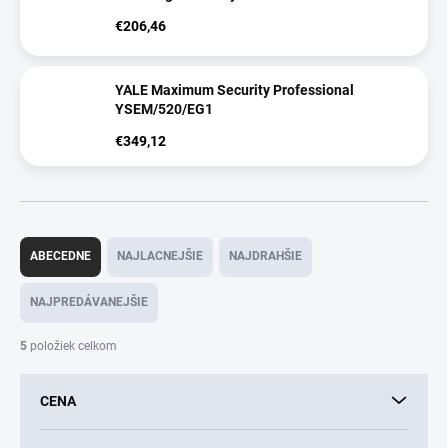
€206,46
YALE Maximum Security Professional
YSEM/520/EG1
€349,12
R
a
ABECEDNE
NAJLACNEJŠIE
NAJDRAHŠIE
d
e
NAJPREDÁVANEJŠIE
n
i
5
položiek celkom
e
p
CENA
r
o