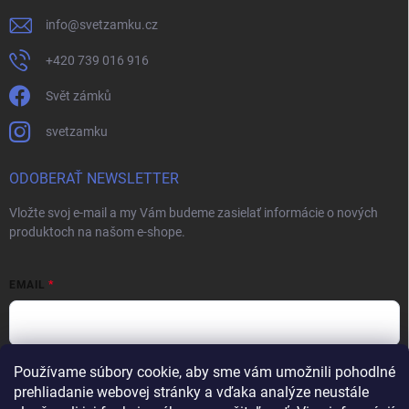
info
@
svetzamku.cz
+420 739 016 916
Svět zámků
svetzamku
ODOBERAŤ NEWSLETTER
Vložte svoj e-mail a my Vám budeme zasielať informácie o nových
produktoch na našom e-shope.
EMAIL
Používame súbory cookie, aby sme vám umožnili pohodlné
Vložením e-mailu súhlasíte s
podmienkami ochrany osobných údajov
prehliadanie webovej stránky a vďaka analýze neustále
Prihlásiť sa