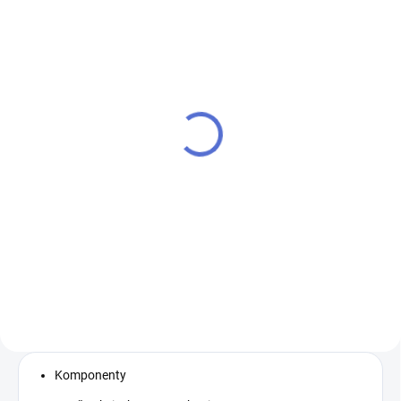
Dverný zatvárač GEZE
Dverný zatvárač GEZE
TS 2000 V
TS 4000
€59,77
€100,99
Detail
Detail
Zatvárač dverí s hornou
GEZE TS 4000 - zatvárač dverí s
montážou sila zatváranie v
hornou montážou ramienko nie
rozsahu veľkostí 2/4/5 ramienko
je súčasťou balenia zatvárač je
nie je súčasťou balenia
určený pre dverné krídlo o max.
šírke 1400mm a max. hmotnosti
120kg umožňuje...
Komponenty