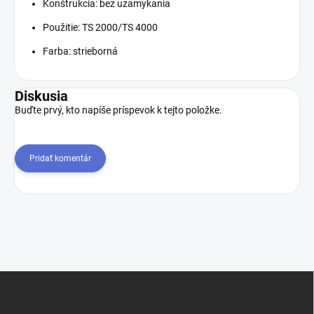
Konštrukcia
: bez uzamykania
Použitie
: TS 2000/TS 4000
Farba
: strieborná
Diskusia
Buďte prvý, kto napíše príspevok k tejto položke.
Pridať komentár
Z
á
p