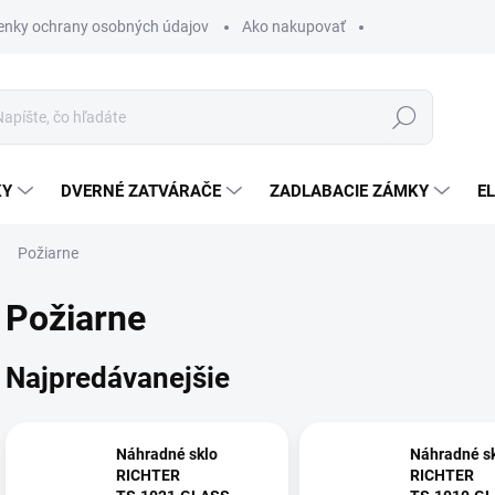
nky ochrany osobných údajov
Ako nakupovať
Hľadať
KY
DVERNÉ ZATVÁRAČE
ZADLABACIE ZÁMKY
E
Požiarne
Požiarne
Najpredávanejšie
Náhradné sklo
Náhradné s
RICHTER
RICHTER