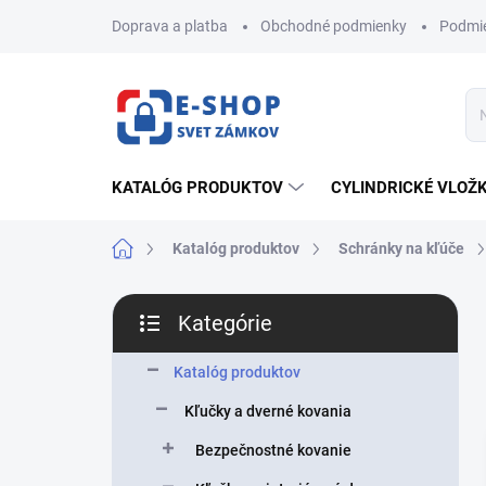
Prejsť
Doprava a platba
Obchodné podmienky
Podmie
na
obsah
KATALÓG PRODUKTOV
CYLINDRICKÉ VLOŽ
Domov
Katalóg produktov
Schránky na kľúče
B
Kategórie
o
Preskočiť
č
kategórie
n
Katalóg produktov
ý
Kľučky a dverné kovania
p
a
Bezpečnostné kovanie
n