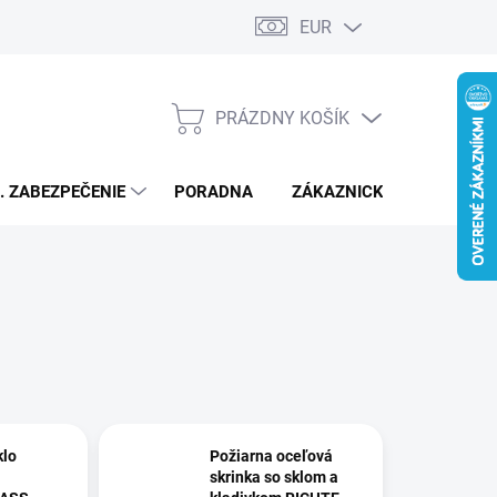
EUR
PRÁZDNY KOŠÍK
NÁKUPNÝ
KOŠÍK
L. ZABEZPEČENIE
PORADNA
ZÁKAZNICKÝ SERVIS
klo
Požiarna oceľová
skrinka so sklom a