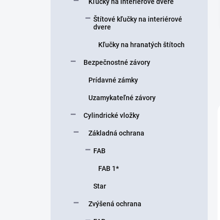
Kľučky na interiérové ​​dvere
e
l
Štítové kľučky na interiérové ​​
dvere
Kľučky na hranatých štítoch
Bezpečnostné závory
Prídavné zámky
Uzamykateľné závory
Cylindrické vložky
Základná ochrana
FAB
FAB 1*
Star
Zvýšená ochrana