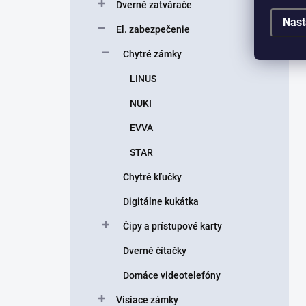
Dverné zatvárače
Nast
El. zabezpečenie
Chytré zámky
LINUS
NUKI
EVVA
STAR
Chytré kľučky
Digitálne kukátka
Čipy a prístupové karty
Dverné čítačky
Domáce videotelefóny
Visiace zámky