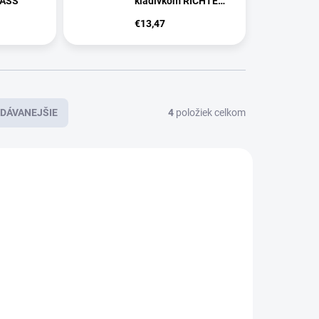
LASS
kladivkom RICHTER
TS.1021.G
€13,47
DÁVANEJŠIE
4
položiek celkom
NOVINKA
Požiarna oceľová