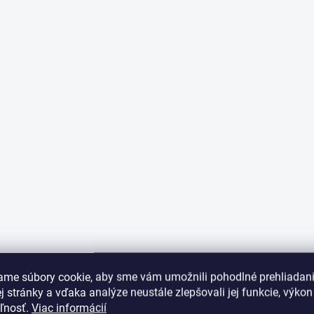
l
á
d
a
c
i
e
p
r
v
k
y
v
ý
p
i
s
u
ame súbory cookie, aby sme vám umožnili pohodlné prehliadan
 stránky a vďaka analýze neustále zlepšovali jej funkcie, výkon
eľnosť.
Viac informácií