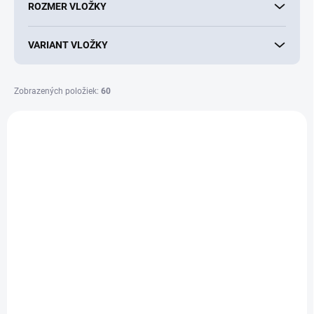
v
ROZMER VLOŽKY
VARIANT VLOŽKY
Zobrazených položiek:
60
V
ý
NOVINKA
p
i
s
p
r
o
d
u
k
t
o