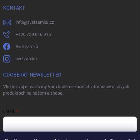
KONTAKT
info
@
svetzamku.cz
+420 739 016 916
Svět zámků
svetzamku
ODOBERAŤ NEWSLETTER
Vložte svoj e-mail a my Vám budeme zasielať informácie o nových
produktoch na našom e-shope.
EMAIL