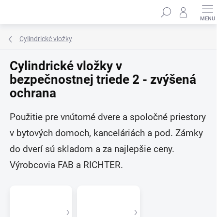
Prejsť
Hľadať
na
obsah
Cylindrické vložky
Cylindrické vložky v
bezpečnostnej triede 2 - zvýšená
ochrana
Použitie pre vnútorné dvere a spoločné priestory
v bytových domoch, kanceláriách a pod. Zámky
do dverí sú skladom a za najlepšie ceny.
Výrobcovia FAB a RICHTER.