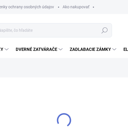
nky ochrany osobných údajov
Ako nakupovať
Hľadať
KY
DVERNÉ ZATVÁRAČE
ZADLABACIE ZÁMKY
E
zorne vyplňte kontaktné údaje.