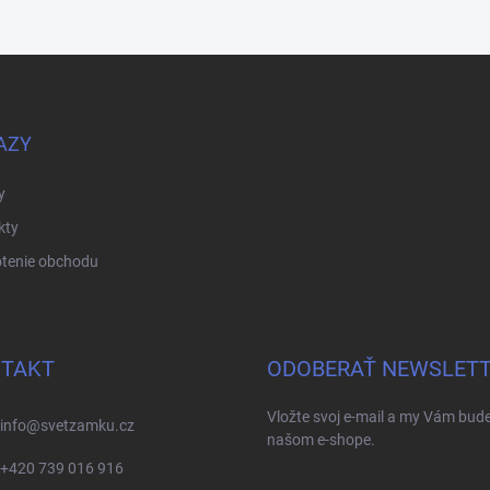
AZY
y
kty
tenie obchodu
TAKT
ODOBERAŤ NEWSLET
Vložte svoj e-mail a my Vám bud
info
@
svetzamku.cz
našom e-shope.
+420 739 016 916