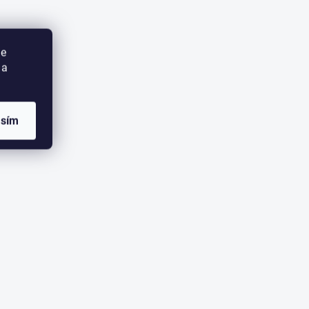
ie
 a
asím