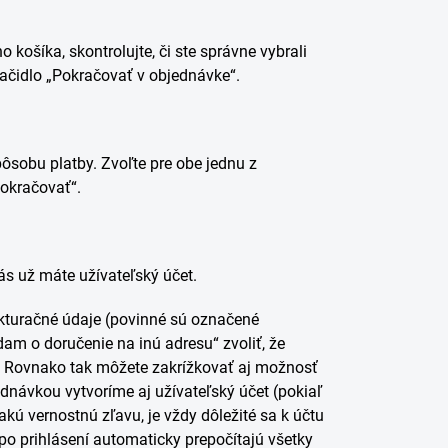
o košíka, skontrolujte, či ste správne vybrali
tlačidlo „Pokračovať v objednávke“.
sobu platby. Zvoľte pre obe jednu z
okračovať“.
nás už máte užívateľský účet.
fakturačné údaje (povinné sú označené
dam o doručenie na inú adresu“ zvoliť, že
ej. Rovnako tak môžete zakrížkovať aj možnosť
dnávkou vytvoríme aj užívateľský účet (pokiaľ
kú vernostnú zľavu, je vždy dôležité sa k účtu
po prihlásení automaticky prepočítajú všetky