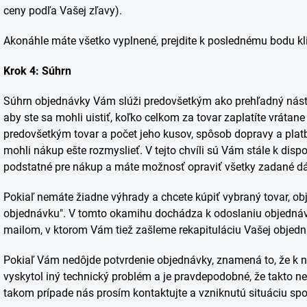
ceny podľa Vašej zľavy).
Akonáhle máte všetko vyplnené, prejdite k poslednému bodu kl
Krok 4: Súhrn
Súhrn objednávky Vám slúži predovšetkým ako prehľadný nástr
aby ste sa mohli uistiť, koľko celkom za tovar zaplatíte vrátane 
predovšetkým tovar a počet jeho kusov, spôsob dopravy a platby
mohli nákup ešte rozmyslieť. V tejto chvíli sú Vám stále k dispo
podstatné pre nákup a máte možnosť opraviť všetky zadané dá
Pokiaľ nemáte žiadne výhrady a chcete kúpiť vybraný tovar, obje
objednávku". V tomto okamihu dochádza k odoslaniu objednávk
mailom, v ktorom Vám tiež zašleme rekapituláciu Vašej objedn
Pokiaľ Vám nedôjde potvrdenie objednávky, znamená to, že k 
vyskytol iný technický problém a je pravdepodobné, že takto
takom prípade nás prosím kontaktujte a vzniknutú situáciu sp