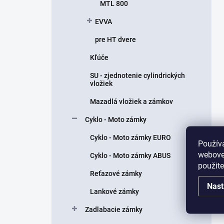
MTL 800
EVVA
pre HT dvere
Kľúče
SU - zjednotenie cylindrických
vložiek
Mazadlá vložiek a zámkov
Cyklo - Moto zámky
Cyklo - Moto zámky EURO
Použív
webovej
Cyklo - Moto zámky ABUS
použit
Reťazové zámky
Nast
Lankové zámky
Zadlabacie zámky