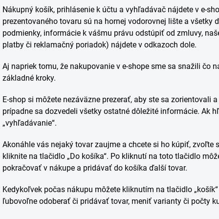
Nákupný košík, prihlásenie k účtu a vyhľadávač nájdete v e-s
prezentovaného tovaru sú na hornej vodorovnej lište a všetky 
podmienky, informácie k vášmu právu odstúpiť od zmluvy, naš
platby či reklamačný poriadok) nájdete v odkazoch dole.
Aj napriek tomu, že nakupovanie v e-shope sme sa snažili čo na
základné kroky.
E-shop si môžete nezáväzne prezerať, aby ste sa zorientovali a z
prípadne sa dozvedeli všetky ostatné dôležité informácie. Ak h
„vyhľadávanie“.
Akonáhle vás nejaký tovar zaujme a chcete si ho kúpiť, zvoľte 
kliknite na tlačidlo „Do košíka“. Po kliknutí na toto tlačidlo m
pokračovať v nákupe a pridávať do košíka ďalší tovar.
Kedykoľvek počas nákupu môžete kliknutím na tlačidlo „košík
ľubovoľne odoberať či pridávať tovar, meniť varianty či počty k