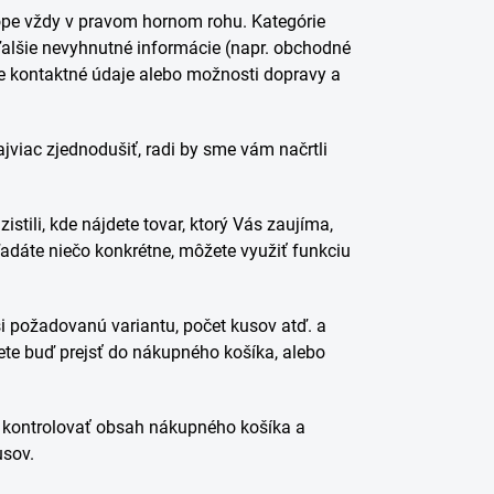
hope vždy v pravom hornom rohu. Kategórie
ďalšie nevyhnutné informácie (napr. obchodné
e kontaktné údaje alebo možnosti dopravy a
jviac zjednodušiť, radi by sme vám načrtli
istili, kde nájdete tovar, ktorý Vás zaujíma,
ľadáte niečo konkrétne, môžete využiť funkciu
si požadovanú variantu, počet kusov atď. a
ôžete buď prejsť do nákupného košíka, alebo
“ kontrolovať obsah nákupného košíka a
usov.