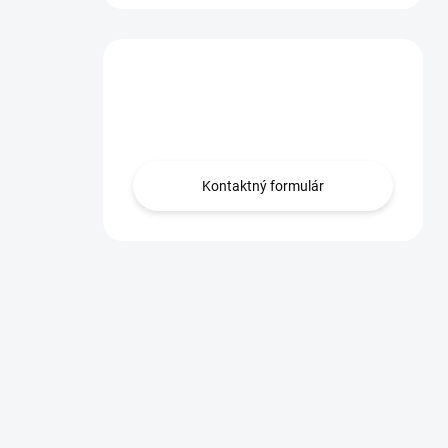
Máte otázku?
Obráťte sa na nás.
Kontaktný formulár