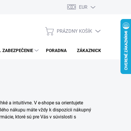
EUR
PRÁZDNY KOŠÍK
NÁKUPNÝ
KOŠÍK
L. ZABEZPEČENIE
PORADNA
ZÁKAZNICKÝ SERVIS
é a intuitívne. V e-shope sa orientujete
celého nákupu máte vždy k dispozícii nákupný
mácie, ktoré sú pre Vás v súvislosti s