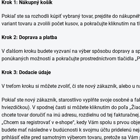
Krok 1: Nákupný košík
Pokiaľ ste sa rozhodli kúpiť vybraný tovar, prejdite do nákupnéh
variant tovaru a zvolili počet kusov, a pokračujte kliknutím na 
Krok 2: Doprava a platba
V ďalšom kroku budete vyzvaní na výber spôsobu dopravy a spô
ponúkaných možností a pokračujte prostredníctvom tlačidla „P
Krok 3: Dodacie údaje
V treťom kroku si môžete zvoliť, či ste nový zákazník, alebo u 
Pokiaľ ste nový zákazník, starostlivo vyplňte svoje osobné a 
hviezdičkou). V spodnej časti si môžete kliknutím do poľa „Žia
chcete tovar doručiť na inú adresu, rozdielnu od tej fakturačn
„Chcem sa registrovať v e-shope“, kedy Vám spolu s prvou obje
budete mať následne v budúcnosti k svojmu účtu pridelenú neja
prihlásiť ešte pred samotným výberom tovaru, pretože sa Vám 