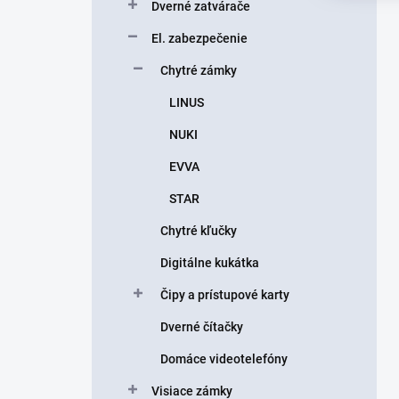
Dverné zatvárače
El. zabezpečenie
Chytré zámky
LINUS
NUKI
EVVA
STAR
Chytré kľučky
Digitálne kukátka
Čipy a prístupové karty
Dverné čítačky
Domáce videotelefóny
Visiace zámky