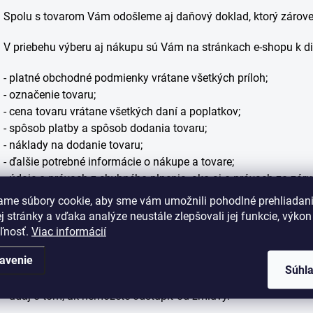
Spolu s tovarom Vám odošleme aj daňový doklad, ktorý zároveň 
V priebehu výberu aj nákupu sú Vám na stránkach e-shopu k dis
- platné obchodné podmienky vrátane všetkých príloh;
- označenie tovaru;
- cena tovaru vrátane všetkých daní a poplatkov;
- spôsob platby a spôsob dodania tovaru;
- náklady na dodanie tovaru;
- ďalšie potrebné informácie o nákupe a tovare;
- údaje o právach z chybného plnenia, ako aj o právach zo zár
práv;
ame súbory cookie, aby sme vám umožnili pohodlné prehliadan
- údaje o funkčnosti a súčinnosti digitálneho obsahu, vrátane 
 stránky a vďaka analýze neustále zlepšovali jej funkcie, výkon
predávajúcemu známe;
eľnosť.
Viac informácií
- náklady na prostriedky komunikácie na diaľku;
avenie
- podmienky, lehota a postup odstúpenia od zmluvy;
Súhl
- náklady spojené s vrátením tovaru;
- údaj o tom, ak nemôžete odstúpiť od zmluvy.