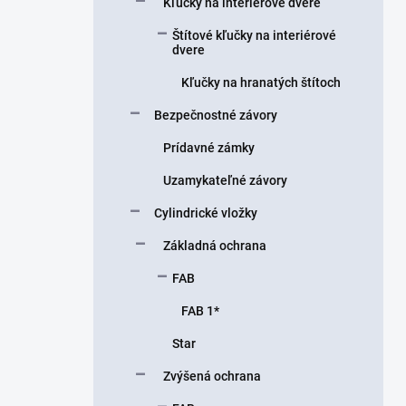
Kľučky na interiérové ​​dvere
e
l
Štítové kľučky na interiérové ​​
dvere
Kľučky na hranatých štítoch
Bezpečnostné závory
Prídavné zámky
Uzamykateľné závory
Cylindrické vložky
Základná ochrana
FAB
FAB 1*
Star
Zvýšená ochrana