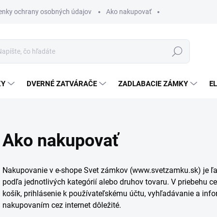
nky ochrany osobných údajov
Ako nakupovať
Hľadať
KY
DVERNÉ ZATVÁRAČE
ZADLABACIE ZÁMKY
E
Ako nakupovať
Nakupovanie v e-shope Svet zámkov (www.svetzamku.sk) je ľahk
podľa jednotlivých kategórií alebo druhov tovaru. V priebehu 
košík, prihlásenie k používateľskému účtu, vyhľadávanie a infor
nakupovaním cez internet dôležité.