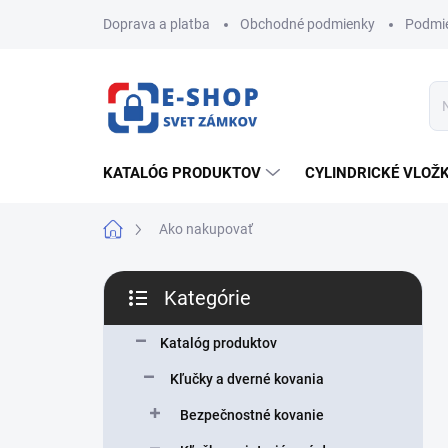
Prejsť
Doprava a platba
Obchodné podmienky
Podmie
na
obsah
KATALÓG PRODUKTOV
CYLINDRICKÉ VLOŽ
Domov
Ako nakupovať
B
Kategórie
o
Preskočiť
č
kategórie
n
Katalóg produktov
ý
Kľučky a dverné kovania
p
a
Bezpečnostné kovanie
n