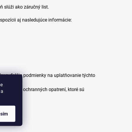
slúži ako záručný list.
pozícii aj nasledujúce informácie:
uky a ďalšie podmienky na uplatňovanie týchto
ie
technických ochranných opatrení, ktoré sú
 a
asím