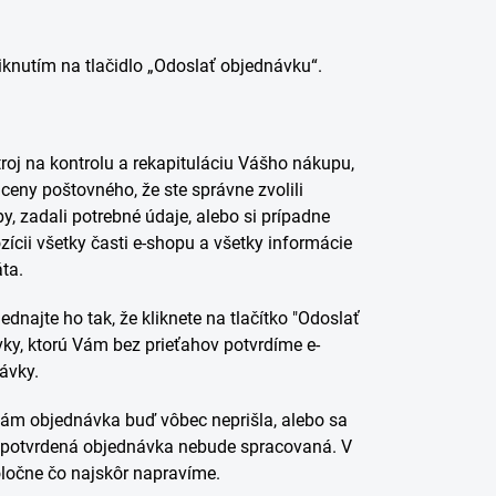
iknutím na tlačidlo „Odoslať objednávku“.
oj na kontrolu a rekapituláciu Vášho nákupu,
ceny poštovného, ​​že ste správne zvolili
, zadali potrebné údaje, alebo si prípadne
zícii všetky časti e-shopu a všetky informácie
ta.
dnajte ho tak, že kliknete na tlačítko "Odoslať
y, ktorú Vám bez prieťahov potvrdíme e-
ávky.
nám objednávka buď vôbec neprišla, alebo sa
 nepotvrdená objednávka nebude spracovaná. V
oločne čo najskôr napravíme.