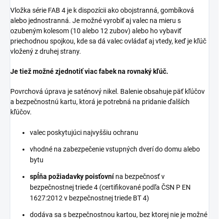
Vložka série FAB 4 je k dispozícii ako obojstranná, gombíková
alebo jednostranná. Je možné vyrobiť aj valec na mieru s
ozubeným kolesom (10 alebo 12 zubov) alebo ho vybaviť
priechodnou spojkou, kde sa dá valec ovládať aj vtedy, keď je kľúč
vložený z druhej strany.
Je tiež možné zjednotiť viac fabek na rovnaký kľúč.
Povrchová úprava je saténový nikel. Balenie obsahuje päť kľúčov
a bezpečnostnú kartu, ktorá je potrebná na pridanie ďalších
kľúčov.
valec poskytujúci najvyššiu ochranu
vhodné na zabezpečenie vstupných dverí do domu alebo
bytu
spĺňa požiadavky poisťovní
na bezpečnosť v
bezpečnostnej triede 4 (certifikované podľa ČSN P EN
1627:2012 v bezpečnostnej triede BT 4)
dodáva sa s bezpečnostnou kartou, bez ktorej nie je možné