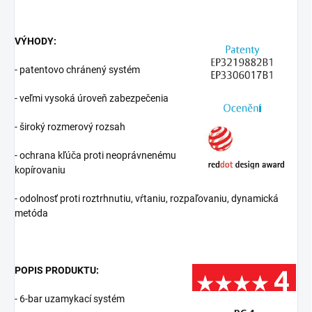
VÝHODY:
- patentovo chránený systém
- veľmi vysoká úroveň zabezpečenia
- široký rozmerový rozsah
- ochrana kľúča proti neoprávnenému
kopírovaniu
- odolnosť proti roztrhnutiu, vŕtaniu, rozpaľovaniu, dynamická
metóda
POPIS PRODUKTU:
- 6-bar uzamykací systém