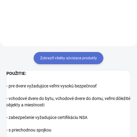
ďalšie kľúče navyše
zámkov, musíte tieto zámky
zjednotiť na rovnaký uzáver
kľúča. Prestavba vložiek na
rovnaký kľúč 1+X
Zobraziť všetky súvisiace produkty
POUŽITIE:
- pre dvere vyžadujúce veľmi vysokú bezpečnosť
- vchodové dvere do bytu, vchodové dvere do domu, veľmi dôležité
objekty a miestnosti
- zabezpečenie vyžadujúce certifikáciu NSA
- s priechodnou spojkou