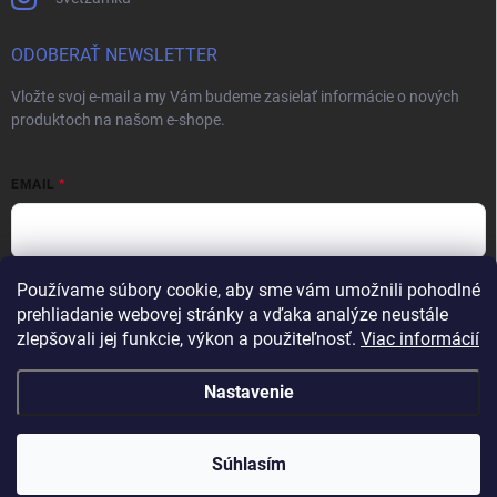
ODOBERAŤ NEWSLETTER
Vložte svoj e-mail a my Vám budeme zasielať informácie o nových
produktoch na našom e-shope.
EMAIL
Používame súbory cookie, aby sme vám umožnili pohodlné
Vložením e-mailu súhlasíte s
podmienkami ochrany osobných údajov
prehliadanie webovej stránky a vďaka analýze neustále
Prihlásiť sa
zlepšovali jej funkcie, výkon a použiteľnosť.
Viac informácií
Nastavenie
Copyright 2026
Svet zámkov
. Všetky práva vyhradené.
Upraviť nastavenie
cookies
Súhlasím
Vytvoril Shoptet