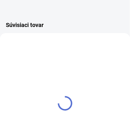
Súvisiaci tovar
NOVINKA
kľúč FAB 4 PROFI
SU - zjednotenie vložky
FAB 4 PROFI
€5,98
€8,24
Do košíka
Do košíka
Kľúč pre zámok (cylindrickú
vložku) FAB 4 PROFI - k
Ak chcete mať iba jeden kľúč,
cylindrickej vložke vám prirobíme
ktorým odomknete viacero