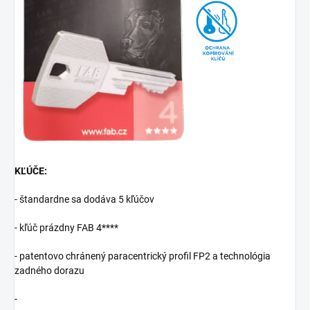
KĽÚČE:
- štandardne sa dodáva 5 kľúčov
- kľúč prázdny FAB 4****
- patentovo chránený paracentrický profil FP2 a technológia
zadného dorazu
-