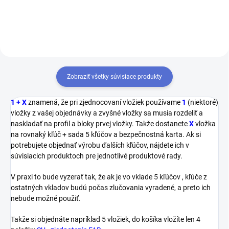
cylindrická vložka s vysokou
vysokou ochranou. štandardne
ochranou. štandardne dodávaná
dodávané s 5 kľúčmi a...
s 5...
Zobraziť všetky súvisiace produkty
1 + X
znamená, že pri zjednocovaní vložiek používame
1
(niektoré)
vložky z vašej objednávky a zvyšné vložky sa musia rozdeliť a
naskladať na profil a bloky prvej vložky. Takže dostanete
X
vložka
na rovnaký kľúč + sada 5 kľúčov a bezpečnostná karta. Ak si
potrebujete objednať výrobu ďalších kľúčov, nájdete ich v
súvisiacich produktoch pre jednotlivé produktové rady.
V praxi to bude vyzerať tak, že ak je vo vklade 5 kľúčov , kľúče z
ostatných vkladov budú počas zlučovania vyradené, a preto ich
nebude možné použiť.
Takže si objednáte napríklad 5 vložiek, do košíka vložíte len 4