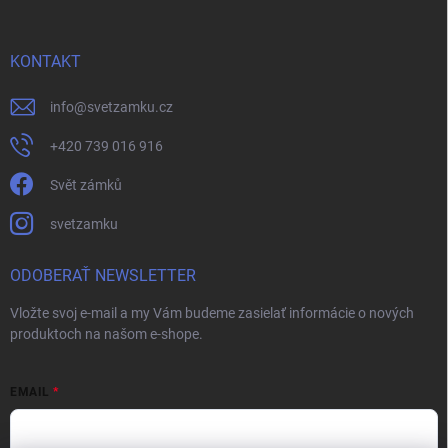
KONTAKT
info
@
svetzamku.cz
+420 739 016 916
Svět zámků
svetzamku
ODOBERAŤ NEWSLETTER
Vložte svoj e-mail a my Vám budeme zasielať informácie o nových
produktoch na našom e-shope.
EMAIL