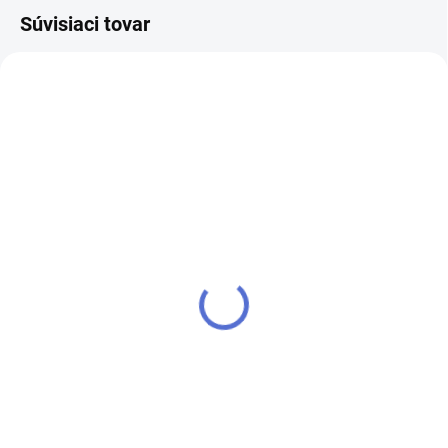
Súvisiaci tovar
NOVINKA
NOVINKA
AKCIA
AKCIA
Cylindrická
Cylindrická
bezpečnostná vložka
bezpečnostná vložka
FAB 3*** PROFI, 30+45
FAB 4****, 30+35mm
mm
€29,14
€52
od
od
Detail
Detail
Novinka od výrobcu Assa Abloy
Novinka od Assa Abloy
bezpečnostná cylindrická vložka
bezpečnostná cylindrická vložka
FAB 3***PROFI. Patentovo
FAB 4****. Patentom chránená
chránená bezpečnostná
bezpečnostná vložka s veľmi