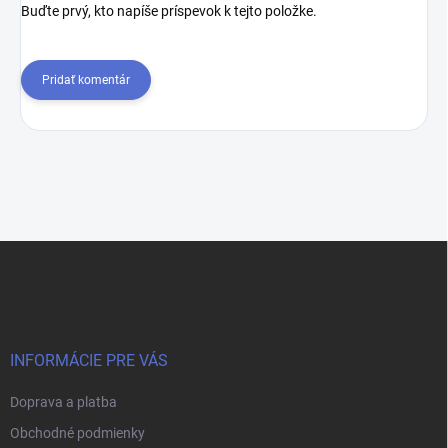
Buďte prvý, kto napíše príspevok k tejto položke.
Pridať komentár
Z
á
p
ä
t
i
INFORMÁCIE PRE VÁS
e
Doprava a platba
Obchodné podmienky