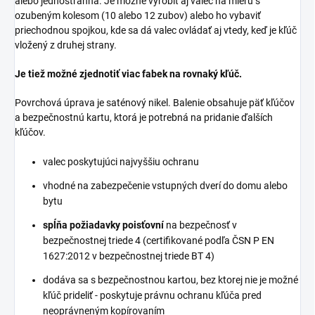
alebo jednostranná. Je možné vyrobiť aj valec na mieru s
ozubeným kolesom (10 alebo 12 zubov) alebo ho vybaviť
priechodnou spojkou, kde sa dá valec ovládať aj vtedy, keď je kľúč
vložený z druhej strany.
Je tiež možné zjednotiť viac fabek na rovnaký kľúč.
Povrchová úprava je saténový nikel. Balenie obsahuje päť kľúčov
a bezpečnostnú kartu, ktorá je potrebná na pridanie ďalších
kľúčov.
valec poskytujúci najvyššiu ochranu
vhodné na zabezpečenie vstupných dverí do domu alebo
bytu
spĺňa požiadavky poisťovní
na bezpečnosť v
bezpečnostnej triede 4 (certifikované podľa ČSN P EN
1627:2012 v bezpečnostnej triede BT 4)
dodáva sa s bezpečnostnou kartou, bez ktorej nie je možné
kľúč prideliť - poskytuje právnu ochranu kľúča pred
neoprávneným kopírovaním