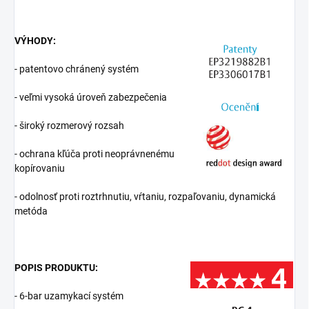
VÝHODY:
- patentovo chránený systém
- veľmi vysoká úroveň zabezpečenia
- široký rozmerový rozsah
- ochrana kľúča proti neoprávnenému
kopírovaniu
- odolnosť proti roztrhnutiu, vŕtaniu, rozpaľovaniu, dynamická
metóda
POPIS PRODUKTU:
- 6-bar uzamykací systém