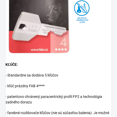
KĽÚČE:
- štandardne sa dodáva 5 kľúčov
- kľúč prázdny FAB 4****
- patentovo chránený paracentrický profil FP2 a technológia
zadného dorazu
- farebné rozlišovače kľúčov (nie sú súčasťou balenia). Je možné