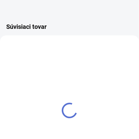
Súvisiaci tovar
NOVINKA
kľúč FAB 4 PROFI
SU - zjednotenie vložky
FAB 4 PROFI
€5,98
€8,24
Do košíka
Do košíka
Kľúč pre zámok (cylindrickú
vložku) FAB 4 PROFI - k
Ak chcete mať iba jeden kľúč,
cylindrickej vložke vám prirobíme
ktorým odomknete viacero