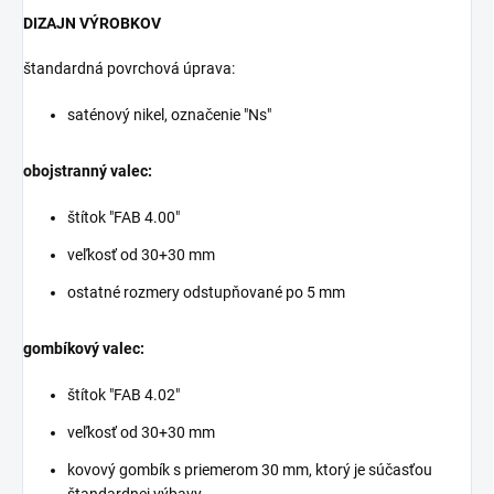
DIZAJN VÝROBKOV
štandardná povrchová úprava:
saténový nikel, označenie "Ns"
obojstranný valec:
štítok "FAB 4.00"
veľkosť od 30+30 mm
ostatné rozmery odstupňované po 5 mm
gombíkový valec:
štítok "FAB 4.02"
veľkosť od 30+30 mm
kovový gombík s priemerom 30 mm, ktorý je súčasťou
štandardnej výbavy