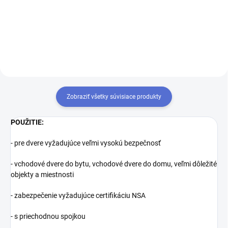
ďalšie kľúče navyše
zámkov, musíte tieto zámky
zjednotiť na rovnaký uzáver
kľúča. Prestavba vložiek na
rovnaký kľúč 1+X
Zobraziť všetky súvisiace produkty
POUŽITIE:
- pre dvere vyžadujúce veľmi vysokú bezpečnosť
- vchodové dvere do bytu, vchodové dvere do domu, veľmi dôležité
objekty a miestnosti
- zabezpečenie vyžadujúce certifikáciu NSA
- s priechodnou spojkou