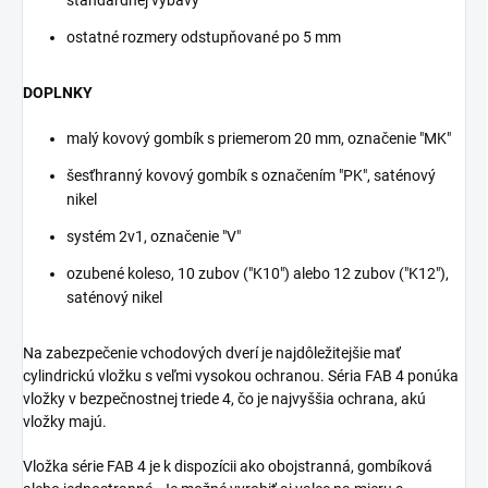
ostatné rozmery odstupňované po 5 mm
DOPLNKY
malý kovový gombík s priemerom 20 mm, označenie "MK"
šesťhranný kovový gombík s označením "PK", saténový
nikel
systém 2v1, označenie "V"
ozubené koleso, 10 zubov ("K10") alebo 12 zubov ("K12"),
saténový nikel
Na zabezpečenie vchodových dverí je najdôležitejšie mať
cylindrickú vložku s veľmi vysokou ochranou. Séria FAB 4 ponúka
vložky v bezpečnostnej triede 4, čo je najvyššia ochrana, akú
vložky majú.
Vložka série FAB 4 je k dispozícii ako obojstranná, gombíková