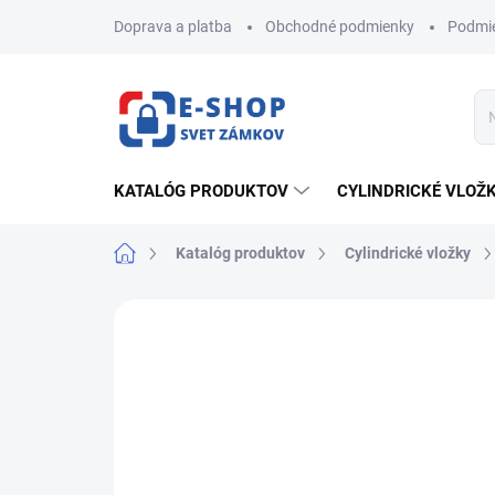
Prejsť
Doprava a platba
Obchodné podmienky
Podmie
na
obsah
KATALÓG PRODUKTOV
CYLINDRICKÉ VLOŽ
Domov
Katalóg produktov
Cylindrické vložky
ZNAČKA:
FAB
AKCIA
NOVINKA