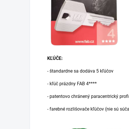
KĽÚČE:
- štandardne sa dodáva 5 kľúčov
- kľúč prázdny FAB 4****
- patentovo chránený paracentrický prof
- farebné rozlišovače kľúčov (nie sú sú