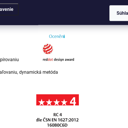
avenie
Súhl
pírovaniu
ozpaľovaniu, dynamická metóda