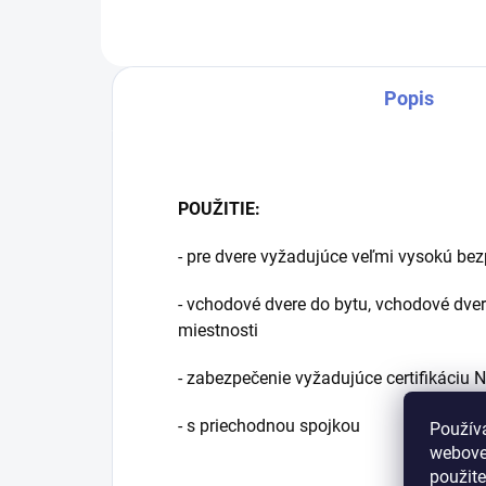
rov
Popis
POUŽITIE:
- pre dvere vyžadujúce veľmi vysokú be
- vchodové dvere do bytu, vchodové dver
miestnosti
- zabezpečenie vyžadujúce certifikáciu 
- s priechodnou spojkou
Použív
webovej
použit