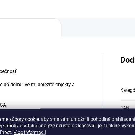
naký kľúč 1+X
Dod
zpečnosť
e do domu, veľmi dôležité objekty a
Kategó
NSA
EAN
:
ame súbory cookie, aby sme vám umožnili pohodlné prehliadan
 stránky a vďaka analýze neustále zlepšovali jej funkcie, výkon
eľnosť.
Viac informácií