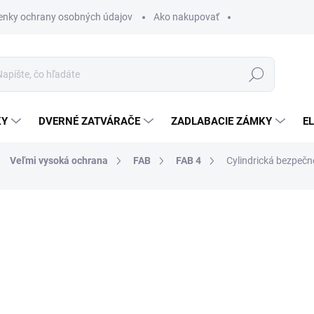
nky ochrany osobných údajov
Ako nakupovať
Hľadať
KY
DVERNÉ ZATVÁRAČE
ZADLABACIE ZÁMKY
E
Veľmi vysoká ochrana
FAB
FAB 4
Cylindrická bezpeč
od €72,83
od
€
od
€46,78
bez DPH
Jednotková
ZVOĽTE VARIANT
cena: