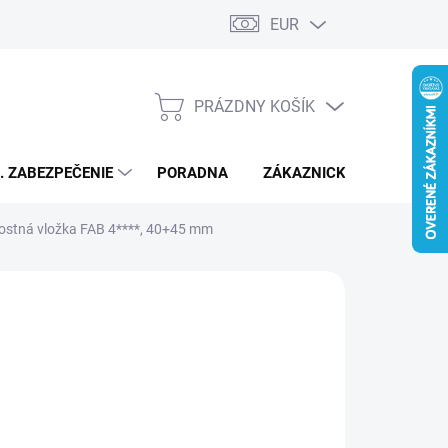
EUR
PRÁZDNY KOŠÍK
NÁKUPNÝ
KOŠÍK
L. ZABEZPEČENIE
PORADNA
ZÁKAZNICKÝ SERVIS
nostná vložka FAB 4****, 40+45 mm
57,54
/ ks