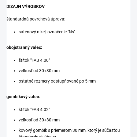
DIZAJN VÝROBKOV
štandardná povrchová úprava:
saténový nikel, označenie "Ns"
obojstranný valec:
štítok "FAB 4.00"
veľkosť od 30+30 mm
ostatné rozmery odstupňované po 5 mm
gombíkový valec:
štítok "FAB 4.02"
veľkosť od 30+30 mm
kovový gombík s priemerom 30 mm, ktorý je súčasťou
štandardnej výbavy