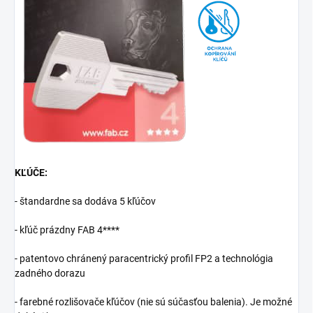
KĽÚČE:
- štandardne sa dodáva 5 kľúčov
- kľúč prázdny FAB 4****
- patentovo chránený paracentrický profil FP2 a technológia
zadného dorazu
- farebné rozlišovače kľúčov (nie sú súčasťou balenia). Je možné