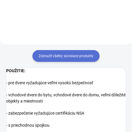
ďalšie kľúče navyše
zámkov, musíte tieto zámky
zjednotiť na rovnaký uzáver
kľúča. Prestavba vložiek na
rovnaký kľúč 1+X
Zobraziť všetky súvisiace produkty
POUŽITIE:
- pre dvere vyžadujúce veľmi vysokú bezpečnosť
- vchodové dvere do bytu, vchodové dvere do domu, veľmi dôležité
objekty a miestnosti
- zabezpečenie vyžadujúce certifikáciu NSA
- s priechodnou spojkou