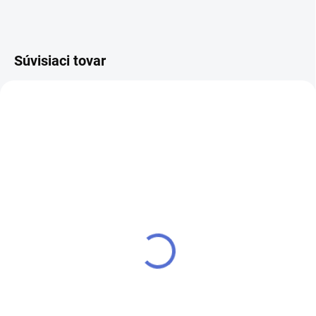
Súvisiaci tovar
NOVINKA
kľúč FAB 4 PROFI
SU - zjednotenie vložky
FAB 4 PROFI
€5,98
€8,24
Do košíka
Do košíka
Kľúč pre zámok (cylindrickú
vložku) FAB 4 PROFI - k
Ak chcete mať iba jeden kľúč,
cylindrickej vložke vám prirobíme
ktorým odomknete viacero