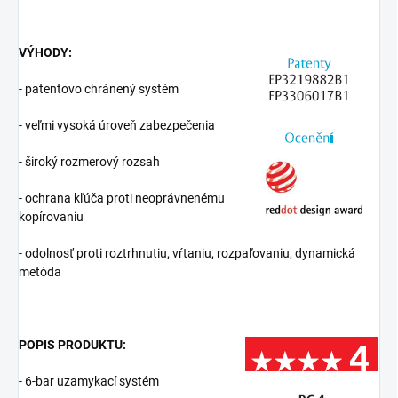
VÝHODY:
- patentovo chránený systém
- veľmi vysoká úroveň zabezpečenia
- široký rozmerový rozsah
- ochrana kľúča proti neoprávnenému
kopírovaniu
- odolnosť proti roztrhnutiu, vŕtaniu, rozpaľovaniu, dynamická
metóda
POPIS PRODUKTU:
- 6-bar uzamykací systém