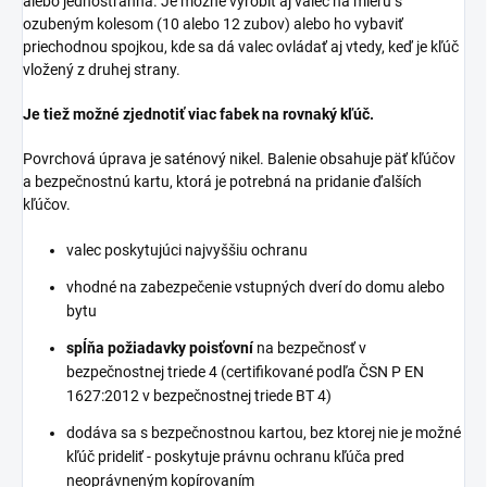
alebo jednostranná. Je možné vyrobiť aj valec na mieru s
ozubeným kolesom (10 alebo 12 zubov) alebo ho vybaviť
priechodnou spojkou, kde sa dá valec ovládať aj vtedy, keď je kľúč
vložený z druhej strany.
Je tiež možné zjednotiť viac fabek na rovnaký kľúč.
Povrchová úprava je saténový nikel. Balenie obsahuje päť kľúčov
a bezpečnostnú kartu, ktorá je potrebná na pridanie ďalších
kľúčov.
valec poskytujúci najvyššiu ochranu
vhodné na zabezpečenie vstupných dverí do domu alebo
bytu
spĺňa požiadavky poisťovní
na bezpečnosť v
bezpečnostnej triede 4 (certifikované podľa ČSN P EN
1627:2012 v bezpečnostnej triede BT 4)
dodáva sa s bezpečnostnou kartou, bez ktorej nie je možné
kľúč prideliť - poskytuje právnu ochranu kľúča pred
neoprávneným kopírovaním