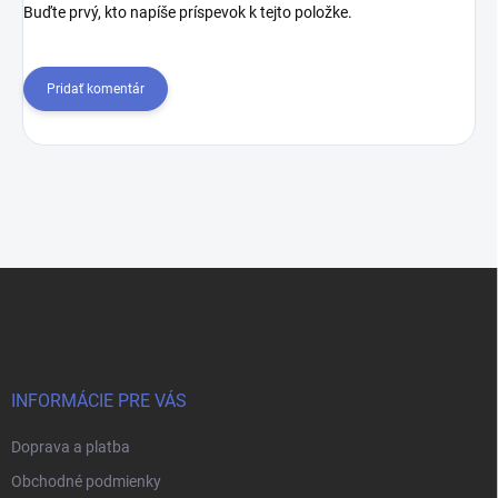
Buďte prvý, kto napíše príspevok k tejto položke.
Pridať komentár
Z
á
p
ä
t
i
INFORMÁCIE PRE VÁS
e
Doprava a platba
Obchodné podmienky