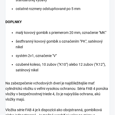
ostatné rozmery odstupňované po 5 mm
DOPLNKY
malý kovový gombík s priemerom 20 mm, označenie "MK"
šesťhranný kovový gombík s označením "PK", saténový
nikel
systém 2v1, označenie "V"
ozubené koleso, 10 zubov ("K10") alebo 12 zubov ("K12"),
saténový nikel
Na zabezpečenie vchodových dverí je najdôležitejšie mať
cylindrickú vložku s veľmi vysokou ochranou. Séria FAB 4 ponúka
vložky v bezpečnostnej triede 4, čo je najvyššia ochrana, akú
vložky majú.
Vložka série FAB 4 je k dispozícii ako obojstranná, gombíková