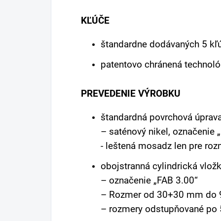
KĽÚČE
štandardne dodávaných 5 kľ
patentovo chránená technológ
PREVEDENIE VÝROBKU
štandardná povrchová úprava
– saténový nikel, označenie 
- leštená mosadz len pre r
obojstranná cylindrická vložk
– označenie „FAB 3.00“
– Rozmer od 30+30 mm do
– rozmery odstupňované p