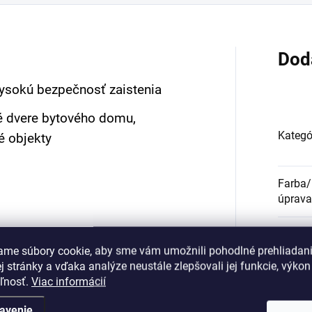
Dod
vysokú bezpečnosť zaistenia
é dvere bytového domu,
Kategó
é objekty
Farba/
úprava
Počet 
ame súbory cookie, aby sme vám umožnili pohodlné prehliadan
 stránky a vďaka analýze neustále zlepšovali jej funkcie, výkon
Materi
eľnosť.
Viac informácií
 úžitkovými vzormi
avenie
Typ cyl