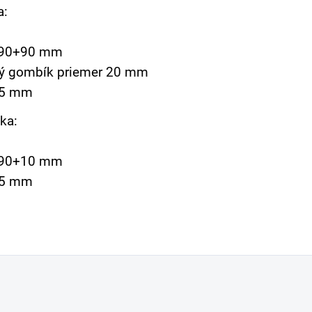
a:
 90+90 mm
vý gombík
priemer 20 mm
 5 mm
ka:
 90+10 mm
 5 mm