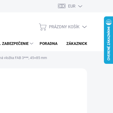
EUR
PRÁZDNY KOŠÍK
NÁKUPNÝ
KOŠÍK
L. ZABEZPEČENIE
PORADNA
ZÁKAZNICKÝ SERVIS
tná vložka FAB 3***, 45+85 mm
35,95
/ ks