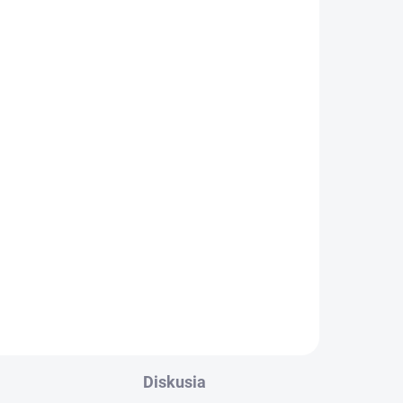
FAB Rozlišovače kľúčov
5ks
€2,27
Do košíka
Rozlišovače kľúčov pre rad
cylindrických vložiek FAB novej
me
generácie - FAB 3 PROFI, FAB 4
.
PROFI
Diskusia