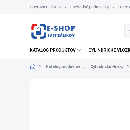
Prejsť
Doprava a platba
Obchodné podmienky
Podmie
na
obsah
KATALÓG PRODUKTOV
CYLINDRICKÉ VLOŽ
Domov
Katalóg produktov
Cylindrické vložky
AKCIA