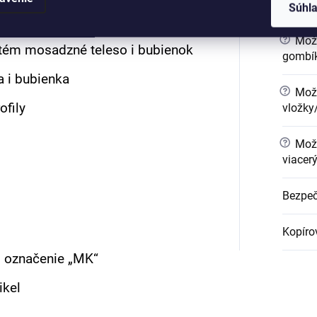
Súhl
?
Mož
stém mosadzné teleso i bubienok
gombík
a i bubienka
?
Možn
ofily
vložky
?
Možn
viacer
Bezpeč
Kopíro
 označenie „MK“
ikel