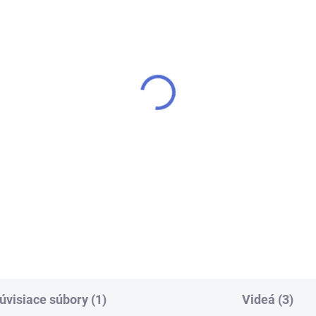
č FAB 3***
FAB 60ml - MAZADLO
SPRAY
,55
€5,99
Do košíka
Do košíka
 pre zámok (cylindrickú
ku) FAB 3*** - k cylindrickej
FAB 60 ml - Mazací sprej - na
ke vám prirobíme ďalšie kľúče
zámky, vložky, uvoľňovacie
yše
mechanizmy atď. Odporúča
aplikovať minimálne 2× ročne
úvisiace súbory (1)
Videá (3)