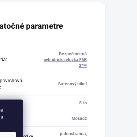
atočné parametre
Bezpečnostná
ria
:
cylindrická vložka FAB
3***
povrchová
Saténový nikel
:
kľúčov
:
5 ks
ie
 a
ál zámku
:
Mosadz
jednostranná,
indrickej vložky
: