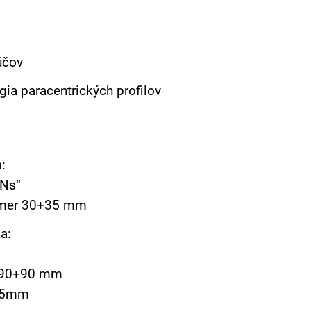
účov
ia paracentrických profilov
:
„Ns“
ozmer 30+35 mm
a:
 90+90 mm
o 5mm