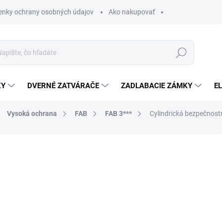
nky ochrany osobných údajov
Ako nakupovať
Hľadať
KY
DVERNÉ ZATVÁRAČE
ZADLABACIE ZÁMKY
E
Vysoká ochrana
FAB
FAB 3***
Cylindrická bezpečnos
od €45,51
od
€
od
€29,23
bez DPH
Jednotková
ZVOĽTE VARIANT
cena:
ROZMER VLOŽKY