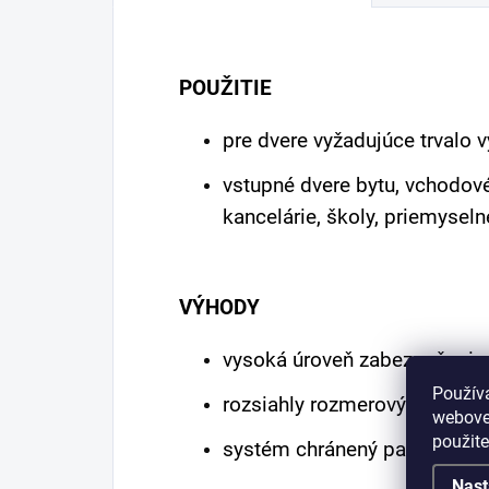
POUŽITIE
pre dvere vyžadujúce trvalo 
vstupné dvere bytu, vchodov
kancelárie, školy, priemyseln
VÝHODY
vysoká úroveň zabezpečenia
Použív
rozsiahly rozmerový rad
webovej
použit
systém chránený patentom a
Nast