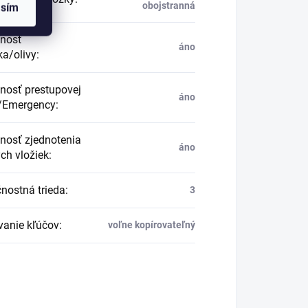
obojstranná
asím
nosť
áno
a/olivy
:
osť prestupovej
áno
/Emergency
:
osť zjednotenia
áno
ých vložiek
:
nostná trieda
:
3
vanie kľúčov
:
voľne kopírovateľný