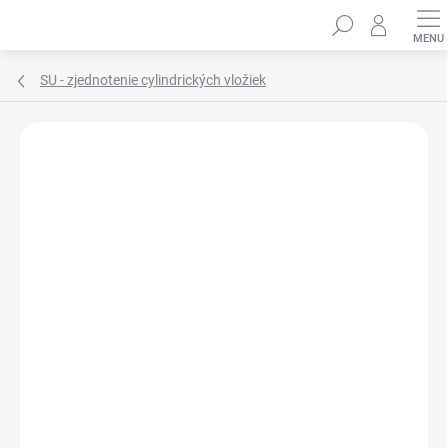
Prejsť
Hľadať
na
obsah
SU - zjednotenie cylindrických vložiek
ZNAČKA:
FAB