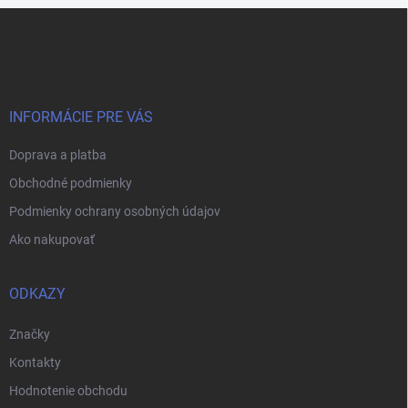
Z
á
p
ä
t
i
INFORMÁCIE PRE VÁS
e
Doprava a platba
Obchodné podmienky
Podmienky ochrany osobných údajov
Ako nakupovať
ODKAZY
Značky
Kontakty
Hodnotenie obchodu