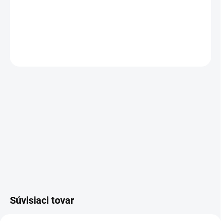
Prestavba vložiek na rovnaký kľúč
1+X
DETAILNÉ INFORMÁCIE
OPÝTAŤ SA
Súvisiaci tovar