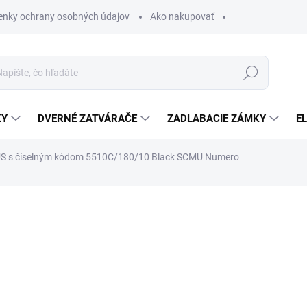
nky ochrany osobných údajov
Ako nakupovať
Hľadať
KY
DVERNÉ ZATVÁRAČE
ZADLABACIE ZÁMKY
E
US s číselným kódom 5510C/180/10 Black SCMU Numero
€28,91
/ ks
€23,50 bez DPH
Jednotková
NA DOTAZ
cena:
MOŽNOSTI DORUČENIA