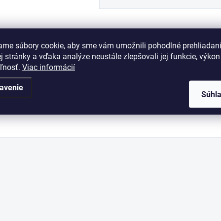
ame súbory cookie, aby sme vám umožnili pohodlné prehliadan
 stránky a vďaka analýze neustále zlepšovali jej funkcie, výkon
eľnosť.
Viac informácií
avenie
Súhl