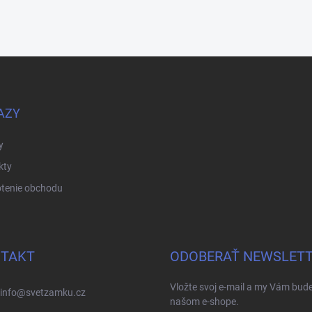
AZY
y
kty
tenie obchodu
TAKT
ODOBERAŤ NEWSLET
Vložte svoj e-mail a my Vám bud
info
@
svetzamku.cz
našom e-shope.