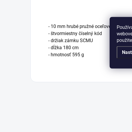
- 10 mm hrubé pružné oceľové lano
Použív
webovej
- štvormiestny číselný kód
použit
- držiak zámku SCMU
- dĺžka 180 cm
Nast
- hmotnosť 595 g