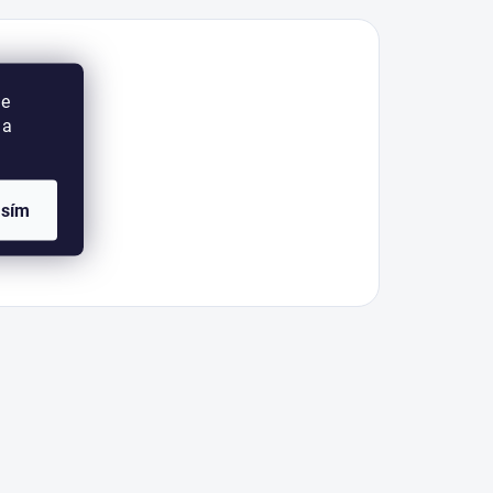
ie
 a
asím