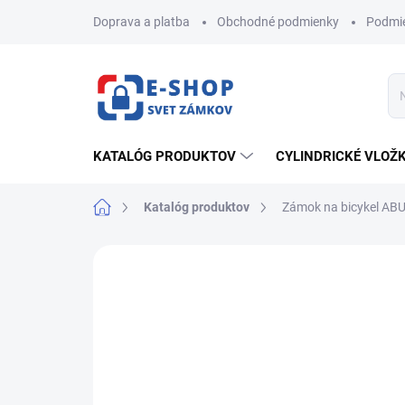
Prejsť
Doprava a platba
Obchodné podmienky
Podmie
na
obsah
KATALÓG PRODUKTOV
CYLINDRICKÉ VLOŽ
Domov
Katalóg produktov
Zámok na bicykel AB
ZNAČKA:
ABUS