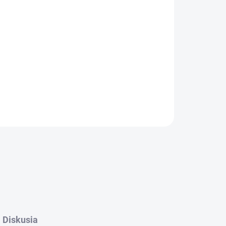
Pridať do košíka
US
OPÝTAŤ SA
Diskusia