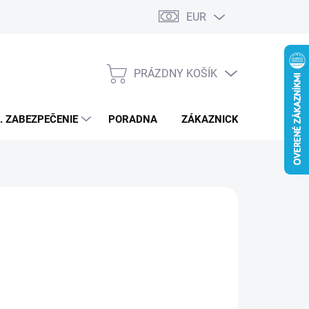
EUR
PRÁZDNY KOŠÍK
NÁKUPNÝ
KOŠÍK
L. ZABEZPEČENIE
PORADNA
ZÁKAZNICKÝ SERVIS