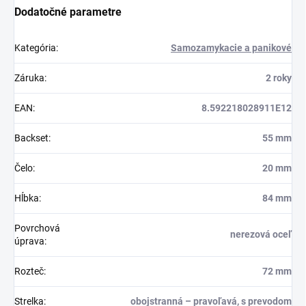
Dodatočné parametre
Kategória
:
Samozamykacie a panikové
Záruka
:
2 roky
EAN
:
8.592218028911E12
Backset
:
55 mm
Čelo
:
20 mm
Hĺbka
:
84 mm
Povrchová
nerezová oceľ
úprava
:
Rozteč
:
72 mm
Strelka
:
obojstranná – pravoľavá, s prevodom