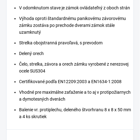
V odomknutom stave je zámok ovládateľný z oboch strán
Výhoda oproti štandardnému panikovému závorovému
zámku zostáva po prechode dverami zámok stále
uzamknutý
Strelka obojstranná pravoľavá, s prevodom
Delený orech
Čelo, strelka, závora a orech zámku vyrobené z nerezovej
ocele SUS304
Certifikované podľa EN12209:2003 a EN1634-1:2008
Vhodné pre maximálne zaťaženie a to aj v protipožiarnych
a dymotesných dverách
Balenie vr. protiplechu, deleného štvorhranu 8 x 8 x 50 mm
a 4 ks skrutiek