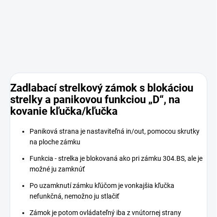
Zadlabací strelkový zámok s blokáciou
strelky a panikovou funkciou „D“, na
kovanie kľučka/kľučka
Paniková strana je nastaviteľná in/out, pomocou skrutky
na ploche zámku
Funkcia - strelka je blokovaná ako pri zámku 304.BS, ale je
možné ju zamknúť
Po uzamknutí zámku kľúčom je vonkajšia kľučka
nefunkčná, nemožno ju stlačiť
Zámok je potom ovládateľný iba z vnútornej strany