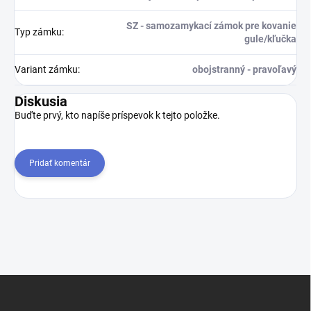
SZ - samozamykací zámok pre kovanie
Typ zámku
:
gule/kľučka
Variant zámku
:
obojstranný - pravoľavý
Diskusia
Buďte prvý, kto napíše príspevok k tejto položke.
Pridať komentár
Z
á