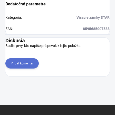
Dodatočné parametre
Kategória
:
Visacie zámky STAR
EAN
:
8595685007588
Diskusia
Buďte prvý, kto napíše príspevok k tejto položke.
Pridať komentár
Z
á