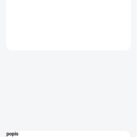
Smart Lock. Zámok a smartfón potom
komunikujú prostredníctvom Bluetooth.
DETAILNÉ INFORMÁCIE
OPÝTAŤ SA
popis