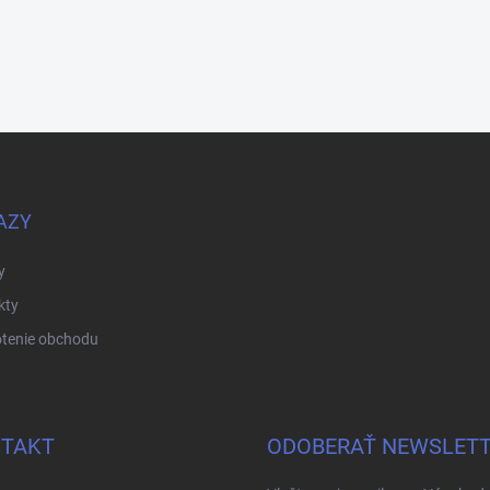
AZY
y
kty
tenie obchodu
TAKT
ODOBERAŤ NEWSLET