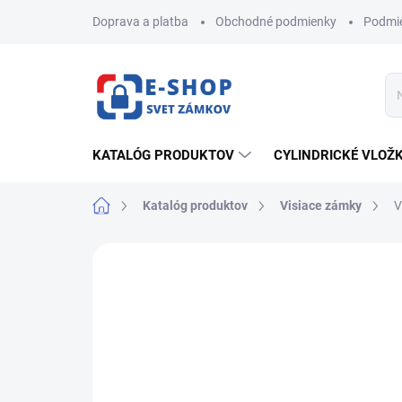
Prejsť
Doprava a platba
Obchodné podmienky
Podmie
na
obsah
KATALÓG PRODUKTOV
CYLINDRICKÉ VLOŽ
Domov
Katalóg produktov
Visiace zámky
V
ZNAČKA:
FAB