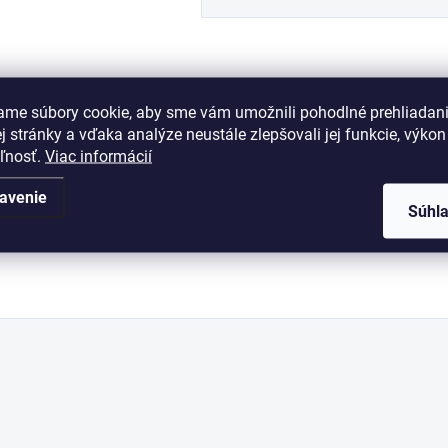
ame súbory cookie, aby sme vám umožnili pohodlné prehliadan
 stránky a vďaka analýze neustále zlepšovali jej funkcie, výkon
proti rezaniu, strihaniu, úderom kladivom
eľnosť.
Viac informácií
povrch
avenie
Súhl
 zjednotiť na odomykanie jedným kľúčom