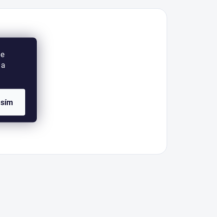
ie
 a
asím