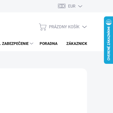
EUR
PRÁZDNY KOŠÍK
NÁKUPNÝ
KOŠÍK
L. ZABEZPEČENIE
PORADNA
ZÁKAZNICKÝ SERVIS