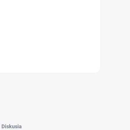
Pridať do košíka
emer zámku:8, typ zámku:Standard
OPÝTAŤ SA
Diskusia