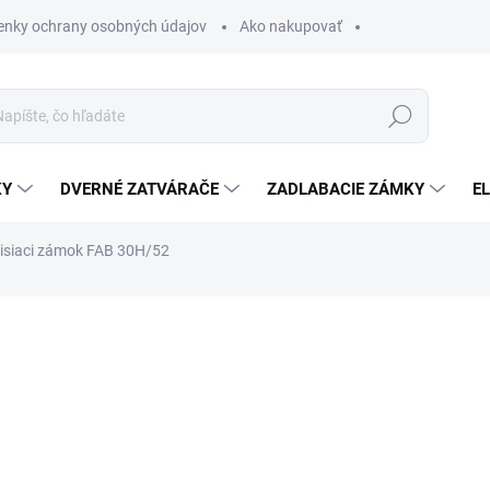
nky ochrany osobných údajov
Ako nakupovať
Hľadať
KY
DVERNÉ ZATVÁRAČE
ZADLABACIE ZÁMKY
E
isiaci zámok FAB 30H/52
€5,99
/ ks
€4,87 bez DPH
Jednotková
SKLADOM
cena:
MOŽNOSTI DORUČENIA