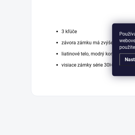
3 kľúče
Použív
webovej
závora zámku má zvýšenú odolnosť 
použit
liatinové telo, modrý komaxitový 
Nast
visiace zámky série 30H nemožno