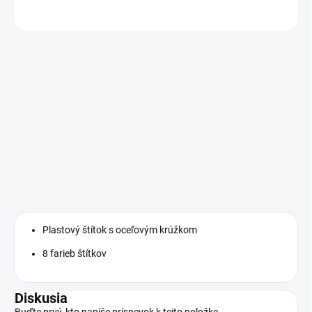
OPÝTAŤ SA
Plastový štítok s oceľovým krúžkom
8 farieb štítkov
Diskusia