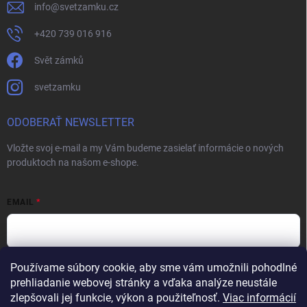
info
@
svetzamku.cz
+420 739 016 916
Svět zámků
svetzamku
ODOBERAŤ NEWSLETTER
Vložte svoj e-mail a my Vám budeme zasielať informácie o nových
produktoch na našom e-shope.
EMAIL
Používame súbory cookie, aby sme vám umožnili pohodlné
Vložením e-mailu súhlasíte s
podmienkami ochrany osobných údajov
prehliadanie webovej stránky a vďaka analýze neustále
Prihlásiť sa
zlepšovali jej funkcie, výkon a použiteľnosť.
Viac informácií