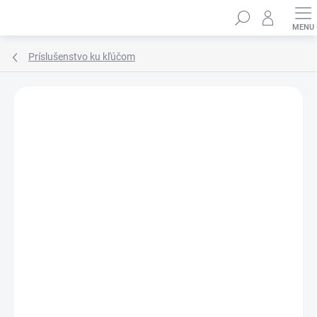
Prejsť
Hľadať
na
obsah
Príslušenstvo ku kľúčom