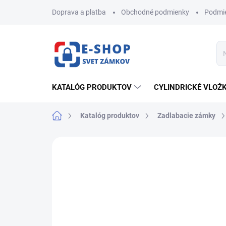
Prejsť
Doprava a platba
Obchodné podmienky
Podmie
na
obsah
KATALÓG PRODUKTOV
CYLINDRICKÉ VLOŽ
Domov
Katalóg produktov
Zadlabacie zámky
ZNAČKA:
RICHTER CZECH
NOVINKA