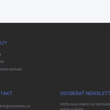
AZY
y
kty
tenie obchodu
TAKT
ODOBERAŤ NEWSLET
Vložte svoj e-mail a my Vám bud
info
@
svetzamku.cz
našom e-shope.