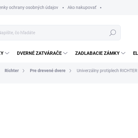
nky ochrany osobných údajov
Ako nakupovať
Hľadať
KY
DVERNÉ ZATVÁRAČE
ZADLABACIE ZÁMKY
E
Richter
Pre drevené dvere
Univerzálny protiplech RICHTE
€1,75
/ ks
€1,42 bez DPH
Jednotková
SKLADEM
cena: