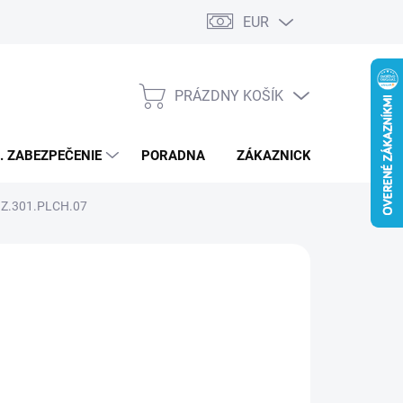
EUR
PRÁZDNY KOŠÍK
NÁKUPNÝ
KOŠÍK
L. ZABEZPEČENIE
PORADNA
ZÁKAZNICKÝ SERVIS
R Z.301.PLCH.07