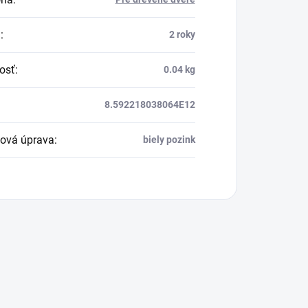
a
:
2 roky
osť
:
0.04 kg
8.592218038064E12
ová úprava
:
biely pozink