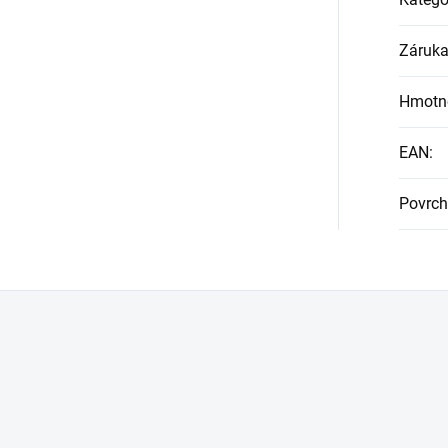
Záruk
Hmotn
EAN
:
Povrch