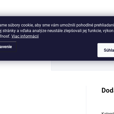
Do košíka
labací zámok pre WC kľučku –
ame súbory cookie, aby sme vám umožnili pohodlné prehliadan
 stránky a vďaka analýze neustále zlepšovali jej funkcie, výkon
eľnosť.
Viac informácií
avenie
Súhl
Dod
Kategó