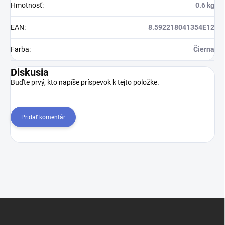
Hmotnosť
:
0.6 kg
EAN
:
8.592218041354E12
Farba
:
Čierna
Diskusia
Buďte prvý, kto napíše príspevok k tejto položke.
Pridať komentár
Z
á
p