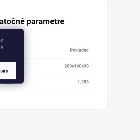
atočné parametre
ie
 a
ria
:
Pokladne
mery
:
200x160x90
asím
tnosť
:
1.358