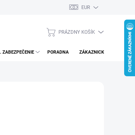
EUR
PRÁZDNY KOŠÍK
NÁKUPNÝ
KOŠÍK
L. ZABEZPEČENIE
PORADNA
ZÁKAZNICKÝ SERVIS
Pridať do košíka