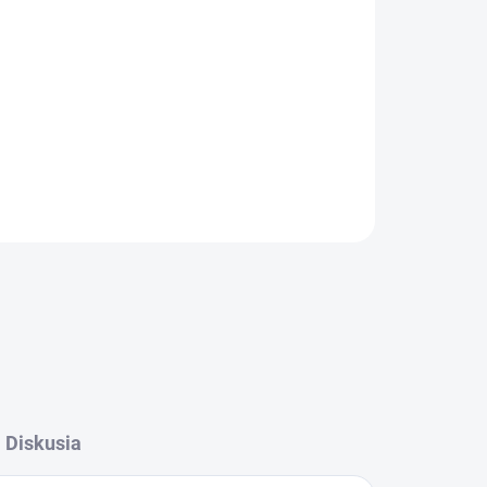
ky a mince
OPÝTAŤ SA
Diskusia