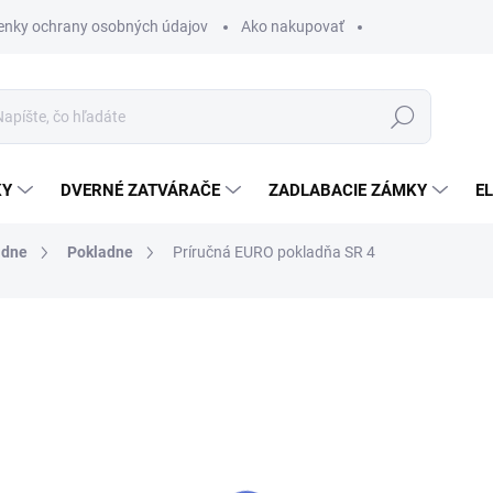
nky ochrany osobných údajov
Ako nakupovať
Hľadať
KY
DVERNÉ ZATVÁRAČE
ZADLABACIE ZÁMKY
E
ladne
Pokladne
Príručná EURO pokladňa SR 4
€20,24
/ ks
€16,46 bez DPH
Jednotková
SKLADOM
cena:
MOŽNOSTI DORUČENIA
−
+