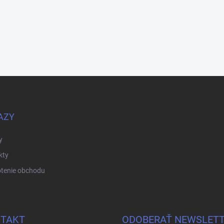
AZY
y
kty
tenie obchodu
TAKT
ODOBERAŤ NEWSLET