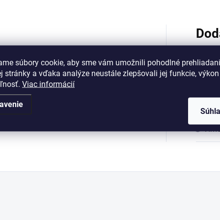
Dod
ame súbory cookie, aby sme vám umožnili pohodlné prehliadan
 stránky a vďaka analýze neustále zlepšovali jej funkcie, výkon
Kategó
eľnosť.
Viac informácií
?
Roz
avenie
Súhl
?
Hmo