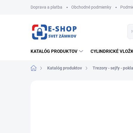
Prejsť
Doprava a platba
Obchodné podmienky
Podmie
na
obsah
KATALÓG PRODUKTOV
CYLINDRICKÉ VLOŽ
Domov
Katalóg produktov
Trezory - sejfy - pok