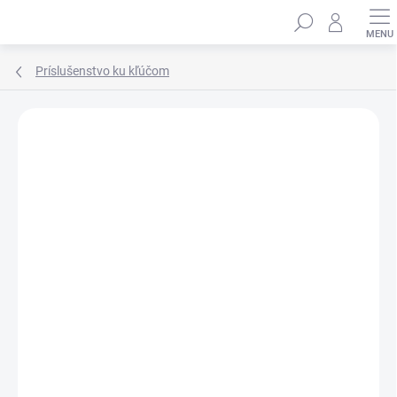
Prejsť
Hľadať
na
obsah
Príslušenstvo ku kľúčom