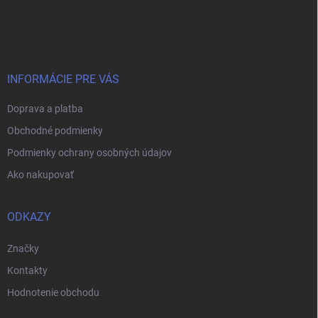
Z
á
p
ä
t
i
INFORMÁCIE PRE VÁS
e
Doprava a platba
Obchodné podmienky
Podmienky ochrany osobných údajov
Ako nakupovať
ODKAZY
Značky
Kontakty
Hodnotenie obchodu