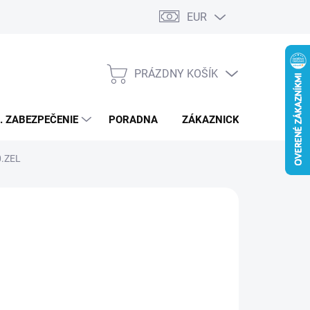
EUR
PRÁZDNY KOŠÍK
NÁKUPNÝ
KOŠÍK
L. ZABEZPEČENIE
PORADNA
ZÁKAZNICKÝ SERVIS
0.ZEL