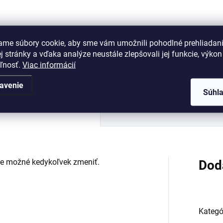
Do košíka
Do košíka
ľový kódový lankový zámok
Oceľový kódový lankový zá
ame súbory cookie, aby sme vám umožnili pohodlné prehliadan
 stránky a vďaka analýze neustále zlepšovali jej funkcie, výkon
eľnosť.
Viac informácií
avenie
Súhl
 je možné kedykoľvek zmeniť.
Dod
Kategó