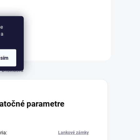
Do košíka
mok
Oceľový kódový lankový zámok
ie
 a
asím
Diskusia
atočné parametre
ria
:
Lankové zámky