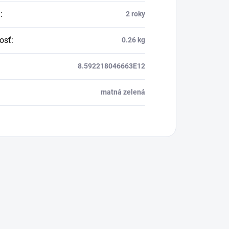
a
:
2 roky
osť
:
0.26 kg
8.592218046663E12
matná zelená