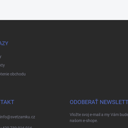
AZY
y
kty
tenie obchodu
TAKT
ODOBERAŤ NEWSLET
Vložte svoj e-mail a my Vám bud
info
@
svetzamku.cz
našom e-shope.
+420 739 016 916