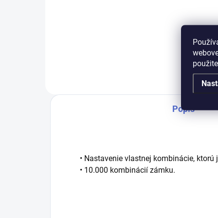
Do košíka
Oceľový kódový lankový zámok
Oce
Použív
webovej
použit
Nast
Popis
• Nastavenie vlastnej kombinácie, ktorú
• 10.000 kombinácií zámku.