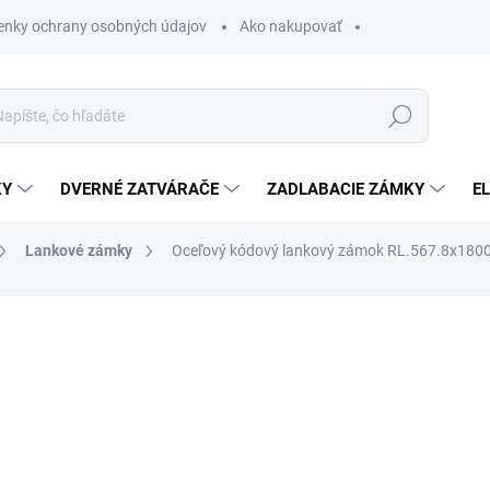
nky ochrany osobných údajov
Ako nakupovať
Hľadať
KY
DVERNÉ ZATVÁRAČE
ZADLABACIE ZÁMKY
E
Lankové zámky
Oceľový kódový lankový zámok RL.567.8x180
€6,73
/ ks
€5,47 bez DPH
Jednotková
SKLADEM
cena: