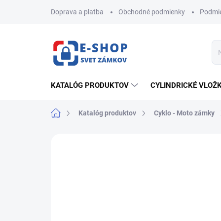
Prejsť
Doprava a platba
Obchodné podmienky
Podmie
na
obsah
KATALÓG PRODUKTOV
CYLINDRICKÉ VLOŽ
Domov
Katalóg produktov
Cyklo - Moto zámky
ZNAČKA:
RICHTER CZECH
NOVINKA