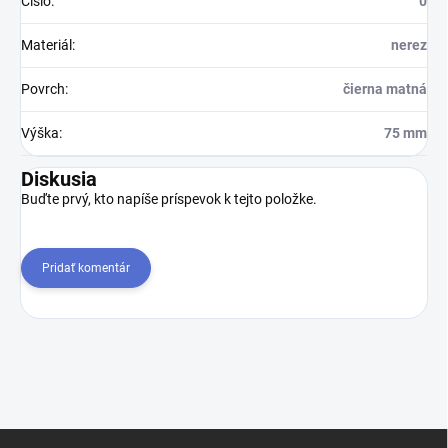
Číslo
:
0
Materiál
:
nerez
Povrch
:
čierna matná
Výška
:
75 mm
Diskusia
Buďte prvý, kto napíše príspevok k tejto položke.
Pridať komentár
Z