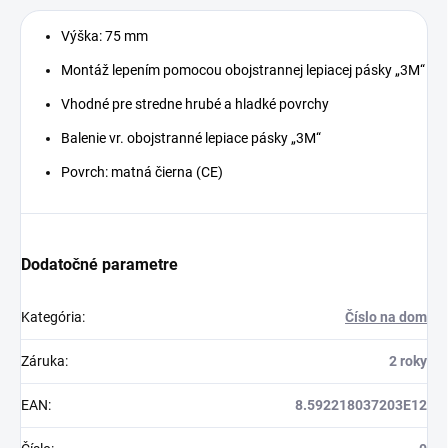
Výška: 75 mm
Montáž lepením pomocou obojstrannej lepiacej pásky „3M“
Vhodné pre stredne hrubé a hladké povrchy
Balenie vr. obojstranné lepiace pásky „3M“
Povrch: matná čierna (CE)
Dodatočné parametre
Kategória
:
Číslo na dom
Záruka
:
2 roky
EAN
:
8.592218037203E12