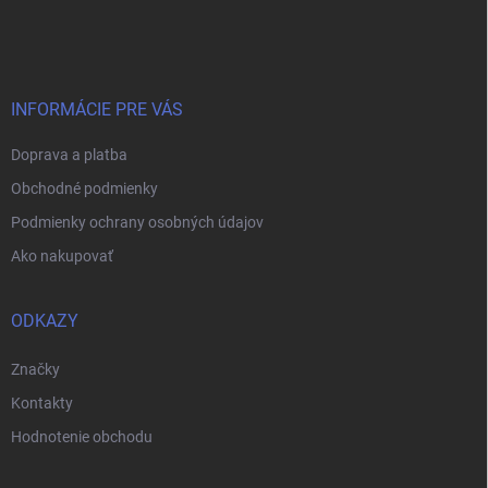
á
p
ä
t
i
INFORMÁCIE PRE VÁS
e
Doprava a platba
Obchodné podmienky
Podmienky ochrany osobných údajov
Ako nakupovať
ODKAZY
Značky
Kontakty
Hodnotenie obchodu