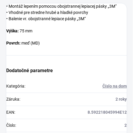
• Montáž lepením pomocou obojstrannej lepiacej pásky „3M“
• Vhodné pre stredne hrubé a hladké povrchy
• Balenie vr. obojstranné lepiace pásky „3M“
Výška:
75 mm
Povrch:
meď (MD)
Dodatočné parametre
Kategória
:
Číslo na dom
Záruka
:
2 roky
EAN
:
8.592218045994E12
Číslo
:
2