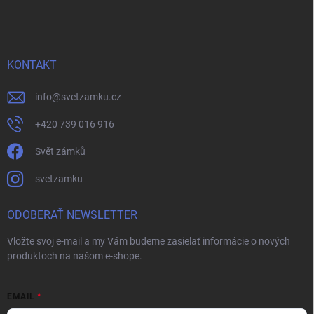
KONTAKT
info
@
svetzamku.cz
+420 739 016 916
Svět zámků
svetzamku
ODOBERAŤ NEWSLETTER
Vložte svoj e-mail a my Vám budeme zasielať informácie o nových
produktoch na našom e-shope.
EMAIL