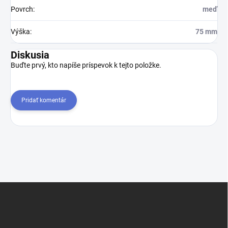
Povrch
:
meď
Výška
:
75 mm
Diskusia
Buďte prvý, kto napíše príspevok k tejto položke.
Pridať komentár
Z
á
p
ä