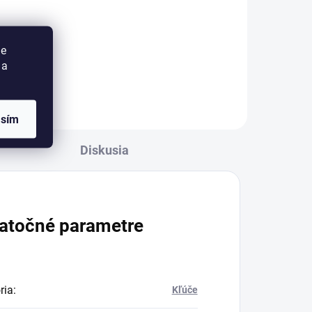
Cylindrická vložka FAB 2** je
jú
vhodná do dverí, ktoré vyžadujú
ie
a
zvýšenú bezpečnosť zaistenia
 a
(plotové bránky, pivničné kóje,
záhradné chatky). 2.
bezpečnostná trieda...
asím
Diskusia
atočné parametre
ria
:
Kľúče