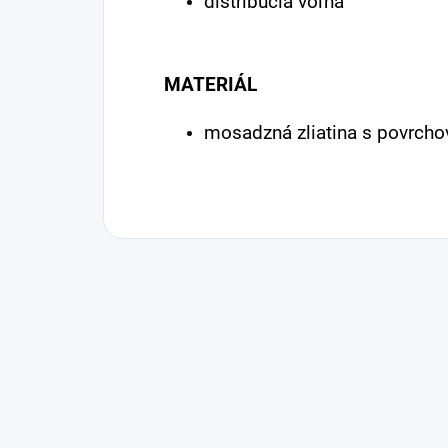
distribúcia voľná
MATERIÁL
mosadzná zliatina s povrcho