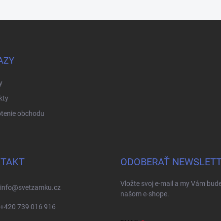
AZY
y
kty
tenie obchodu
TAKT
ODOBERAŤ NEWSLET
Vložte svoj e-mail a my Vám bud
info
@
svetzamku.cz
našom e-shope.
+420 739 016 916