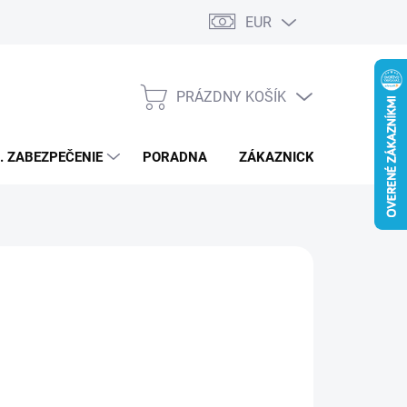
EUR
PRÁZDNY KOŠÍK
NÁKUPNÝ
KOŠÍK
L. ZABEZPEČENIE
PORADNA
ZÁKAZNICKÝ SERVIS