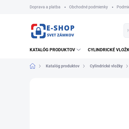
Prejsť
Doprava a platba
Obchodné podmienky
Podmie
na
obsah
KATALÓG PRODUKTOV
CYLINDRICKÉ VLOŽ
Domov
Katalóg produktov
Cylindrické vložky
ZNAČKA:
FAB