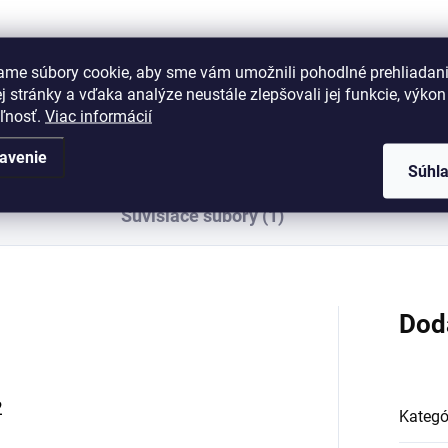
ndrická vložka FAB 2** je
Cylindrická vložka FAB 2** je
ná do dverí, ktoré vyžadujú
vhodná do dverí, ktoré vyžadu
ame súbory cookie, aby sme vám umožnili pohodlné prehliadan
šenú bezpečnosť zaistenia
zvýšenú bezpečnosť zaisteni
 stránky a vďaka analýze neustále zlepšovali jej funkcie, výkon
tové bránky, pivničné kóje,
(plotové bránky, pivničné kóje,
eľnosť.
Viac informácií
adné chatky). Vložku je
záhradné chatky). 2.
é objednať aj vo...
bezpečnostná trieda...
avenie
Súhl
Súvisiace súbory (1)
Dod
2
Kategó