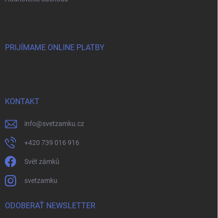
PRIJÍMAME ONLINE PLATBY
KONTAKT
info
@
svetzamku.cz
+420 739 016 916
Svět zámků
svetzamku
ODOBERAŤ NEWSLETTER