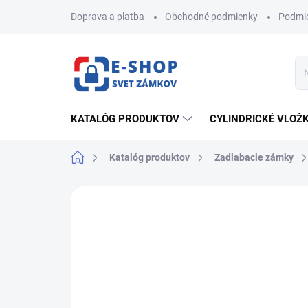
Prejsť
Doprava a platba
Obchodné podmienky
Podmie
na
obsah
KATALÓG PRODUKTOV
CYLINDRICKÉ VLOŽ
Domov
Katalóg produktov
Zadlabacie zámky
ZNAČKA:
HOBES