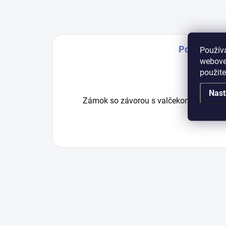
Popis
Použív
webovej
použit
Nast
Zámok so závorou s valčekom