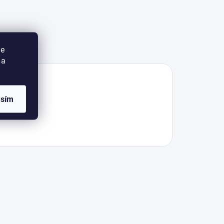
Diskusia
ie
 a
asím