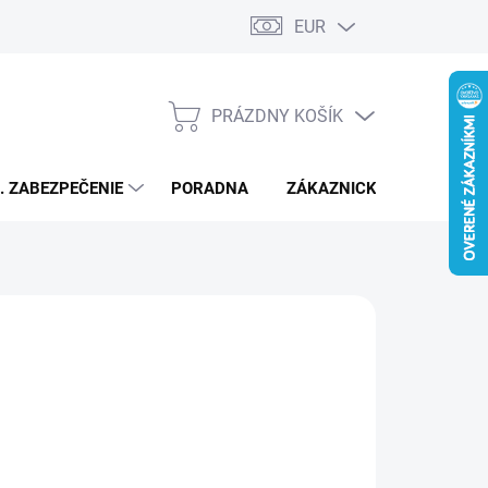
EUR
PRÁZDNY KOŠÍK
NÁKUPNÝ
KOŠÍK
L. ZABEZPEČENIE
PORADNA
ZÁKAZNICKÝ SERVIS