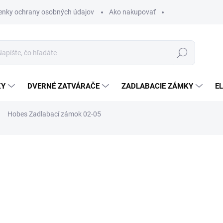
nky ochrany osobných údajov
Ako nakupovať
Hľadať
KY
DVERNÉ ZATVÁRAČE
ZADLABACIE ZÁMKY
E
Hobes Zadlabací zámok 02-05
€20,25
/ ks
€16,46 bez DPH
Jednotková
SKLADOM
cena:
MOŽNOSTI DORUČENIA