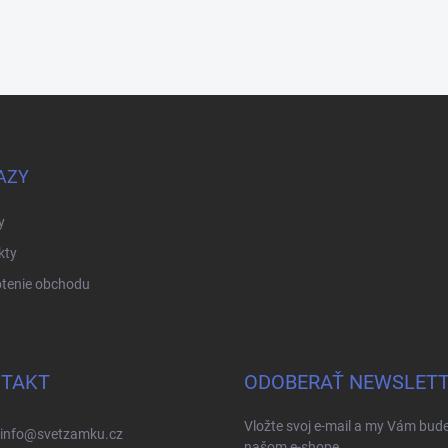
AZY
y
kty
tenie obchodu
TAKT
ODOBERAŤ NEWSLET
Vložte svoj e-mail a my Vám bud
info
@
svetzamku.cz
našom e-shope.