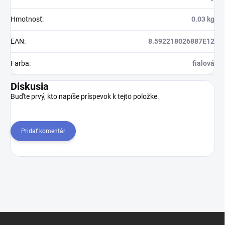
Hmotnosť
:
0.03 kg
EAN
:
8.592218026887E12
Farba
:
fialová
Diskusia
Buďte prvý, kto napíše príspevok k tejto položke.
Pridať komentár
Z