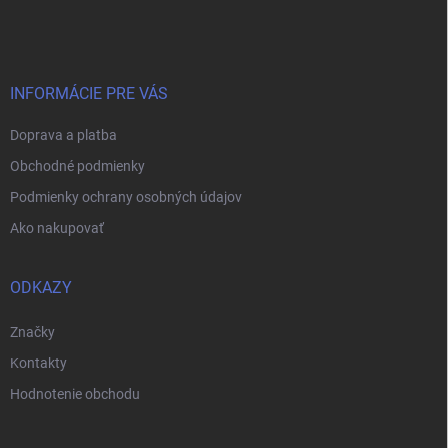
á
p
ä
t
i
INFORMÁCIE PRE VÁS
e
Doprava a platba
Obchodné podmienky
Podmienky ochrany osobných údajov
Ako nakupovať
ODKAZY
Značky
Kontakty
Hodnotenie obchodu