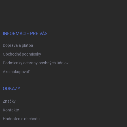
Z
á
p
ä
t
i
INFORMÁCIE PRE VÁS
e
Doprava a platba
Obchodné podmienky
Podmienky ochrany osobných údajov
Ako nakupovať
ODKAZY
Značky
Kontakty
Hodnotenie obchodu