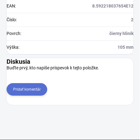
EAN
:
8.592218037654E12
Číslo
:
2
Povrch
:
čierny hliník
Výška
:
105 mm
Diskusia
Buďte prvý, kto napíše príspevok k tejto položke.
Pridať komentár