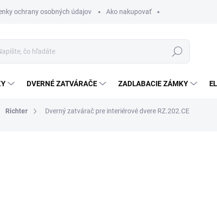
nky ochrany osobných údajov
Ako nakupovať
Hľadať
KY
DVERNÉ ZATVÁRAČE
ZADLABACIE ZÁMKY
E
Richter
Dverný zatvárač pre interiérové ​​dvere RZ.202.CE
€27,99
/ ks
€22,76 bez DPH
Jednotková
SKLADEM
cena: