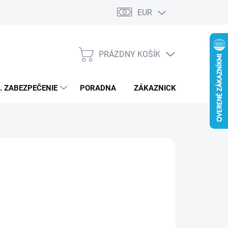
EUR
PRÁZDNY KOŠÍK
NÁKUPNÝ
KOŠÍK
L. ZABEZPEČENIE
PORADNA
ZÁKAZNICKÝ SERVIS