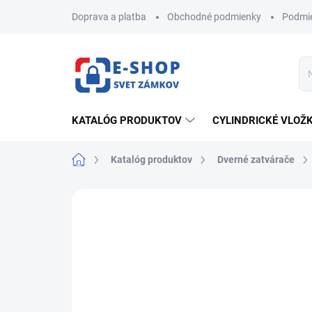
Prejsť
Doprava a platba
Obchodné podmienky
Podmie
na
obsah
KATALÓG PRODUKTOV
CYLINDRICKÉ VLOŽ
Domov
Katalóg produktov
Dverné zatvárače
ZNAČKA:
RICHTER CZECH
NOVINKA