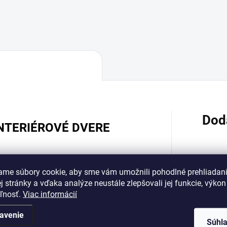
Dod
INTERIÉROVÉ DVERE
Kategó
a doklapu
ame súbory cookie, aby sme vám umožnili pohodlné prehliadan
 stránky a vďaka analýze neustále zlepšovali jej funkcie, výkon
u
Záruk
eľnosť.
Viac informácií
a a montážneho materiálu
avenie
Hmotn
Súhl