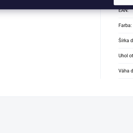
EAN
:
Farba
:
Šírka d
Uhol ot
Váha d