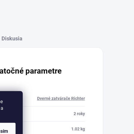
Diskusia
atočné parametre
ria
:
Dverné zatvárače Richter
ie
 a
a
:
2 roky
osť
:
1.02 kg
asím