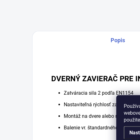
Popis
DVERNÝ ZAVIERAČ PRE 
Zatváracia sila 2 podľa EN1154
Nastaviteľná rýchlosť zatvárania 
Použív
webovej
Montáž na dvere alebo na zárubň
použit
Balenie vr. štandardného ramienk
Nast