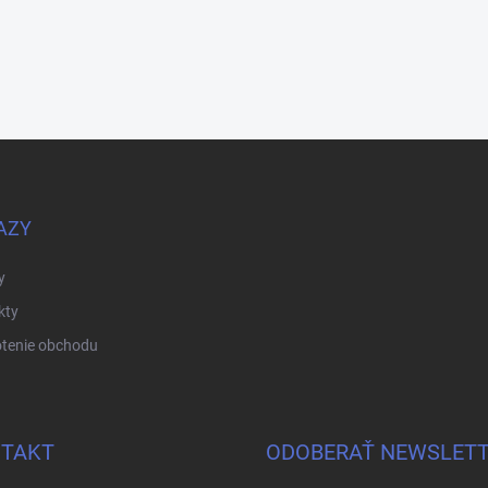
AZY
y
kty
tenie obchodu
TAKT
ODOBERAŤ NEWSLET