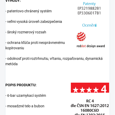
VÝHODY:
- patentovo chránený systém
- veľmi vysoká úroveň zabezpečenia
- široký rozmerový rozsah
- ochrana kľúča proti neoprávnenému
kopírovaniu
- odolnosť proti roztrhnutiu, vŕtaniu, rozpaľovaniu, dynamická
metóda
POPIS PRODUKTU:
- 6-bar uzamykací systém
- mosadzné telo a bubon