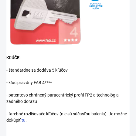
KĽÚČE:
- štandardne sa dodáva 5 kľúčov
- kľúč prázdny FAB 4****
- patentovo chránený paracentrický profil FP2 a technológia
zadného dorazu
- farebné rozlišovače kľúčov (nie sú súčasťou balenia). Je možné
dokúpiť
tu
.