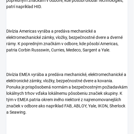
popredným značkám v odbore, kde pôsobí Global Technologies,
patrí napríklad HID.
Divízia Americas vyrába a predáva mechanické a
elektromechanické zámky, vložky, bezpečnostné dvere a dverné
rámy. K popredným značkám v odbore, kde pôsobí Americas,
patria Corbin Russswin, Curries, Medeco, Sargent a Yale.
Divízia EMEA vyrába a predáva mechanické, elektromechanické a
elektronické zámky, vložky, bezpečnostné dvere a kovania.
Ponuka je prispôsobená normám a bezpečnostným požiadavkám
lokálnych trhov vďaka lokálnemu pôsobeniu značiek skupiny. K
tým v EMEA patria okrem iného niektoré z najrenomovanejších
značiek v odbore ako napríklad FAB, ABLOY, Yale, IKON, Sherlock
a Seawing.