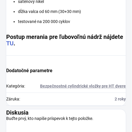
saténový nikel
dĺžka valca od 60 mm (30+30 mm)
testované na 200 000 cyklov
Postup merania pre ľubovoľnú nádrž nájdete
TU
.
Dodatočné parametre
Kategória
:
Bezpečnostné cylindrické vložky pre HT dvere
Záruka
:
2 roky
Diskusia
Buďte prvý, kto napíše príspevok k tejto položke.