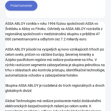
Pridať komentár
ASSA ABLOY vznikla v roku 1994 fúziou spoločnosti ASSA vo
Švédsku a Abloy vo Fínsku. Odvtedy sa ASSA ABLOY rozrástla z
regionálnej spoločnosti v medzinárodnú skupinu s približne 47
000 zamestnancami a odbytom cez 7.2 miliardy euro.
ASSA ABLOY pôsobí na vyspelých aj novo vznikajúcich trhoch po
celom svete, pričom vo väčšine Európy, Severnej Ameriky a
Ázijsko-pacifickom regióne má vedúce postavenie na trhu. V
rýchlo rastúcom segmente zabezpečenia je skupina jednotkou na
trhu v oblastiach ako kontrola prístupu, identifikačné technológie,
automatizácia vchodov a zabezpečenie hotelov.
Skupina ASSA ABLOY je rozdelená do troch regionálnych a dvoch
globálnych divízií:
Global Technologies má vedúce postavenie medzi dodávateľmi
elektronických bezpečnostných riešení po celom svete. K