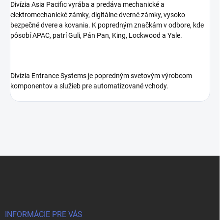
Divízia Asia Pacific vyrába a predáva mechanické a
elektromechanické zámky, digitálne dverné zámky, vysoko
bezpečné dvere a kovania. K popredným značkám v odbore, kde
pôsobí APAC, patrí Guli, Pán Pan, King, Lockwood a Yale.
Divízia Entrance Systems je popredným svetovým výrobcom
komponentov a služieb pre automatizované vchody.
Z
á
p
ä
t
i
INFORMÁCIE PRE VÁS