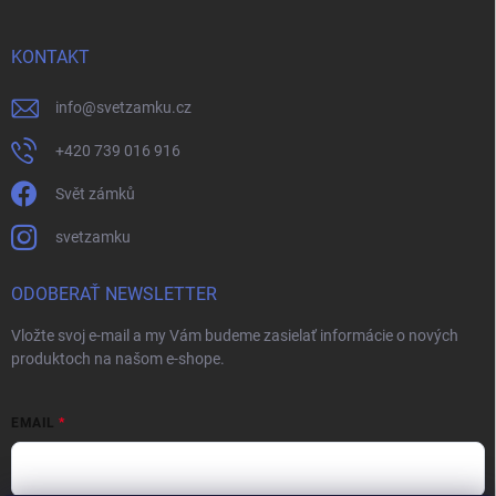
KONTAKT
info
@
svetzamku.cz
+420 739 016 916
Svět zámků
svetzamku
ODOBERAŤ NEWSLETTER
Vložte svoj e-mail a my Vám budeme zasielať informácie o nových
produktoch na našom e-shope.
EMAIL