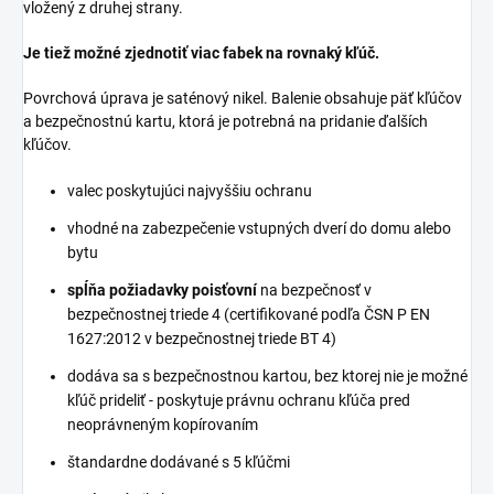
vložený z druhej strany.
Je tiež možné zjednotiť viac fabek na rovnaký kľúč.
Povrchová úprava je saténový nikel. Balenie obsahuje päť kľúčov
a bezpečnostnú kartu, ktorá je potrebná na pridanie ďalších
kľúčov.
valec poskytujúci najvyššiu ochranu
vhodné na zabezpečenie vstupných dverí do domu alebo
bytu
spĺňa požiadavky poisťovní
na bezpečnosť v
bezpečnostnej triede 4 (certifikované podľa ČSN P EN
1627:2012 v bezpečnostnej triede BT 4)
dodáva sa s bezpečnostnou kartou, bez ktorej nie je možné
kľúč prideliť - poskytuje právnu ochranu kľúča pred
neoprávneným kopírovaním
štandardne dodávané s 5 kľúčmi