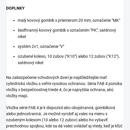
DOPLNKY
malý kovový gombík s priemerom 20 mm, označenie "MK"
šesťhranný kovový gombík s označením "PK", saténový
nikel
systém 2v1, označenie "V"
ozubené koleso, 10 zubov ("K10") alebo 12 zubov ("K12"),
saténový nikel
Na zabezpečenie vchodových dverí je najdôležitejšie mať
cylindrickú vložku s veľmi vysokou ochranou. Séria FAB 4 ponúka
vložky v bezpečnostnej triede 4, čo je najvyššia ochrana, akú
vložky majú.
Vložka série FAB 4 je k dispozícii ako obojstranná, gombíková
alebo jednostranná. Je možné vyrobiť aj valec na mieru s
ozubeným kolesom (10 alebo 12 zubov) alebo ho vybaviť
priechodnou spojkou, kde sa dá valec ovládať aj vtedy, keď je kľúč