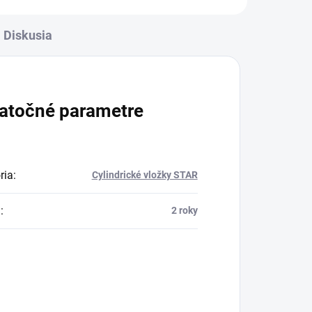
Diskusia
atočné parametre
ria
:
Cylindrické vložky STAR
a
:
2 roky