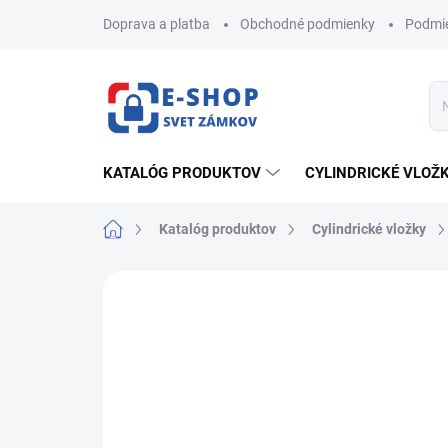
Prejsť
Doprava a platba
Obchodné podmienky
Podmie
na
obsah
KATALÓG PRODUKTOV
CYLINDRICKÉ VLOŽ
Domov
Katalóg produktov
Cylindrické vložky
ZNAČKA:
STAR