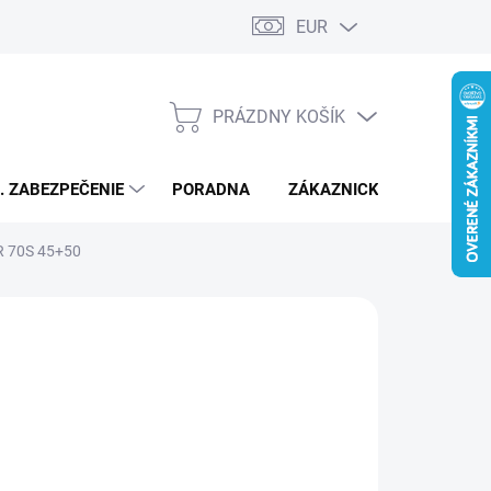
EUR
PRÁZDNY KOŠÍK
NÁKUPNÝ
KOŠÍK
L. ZABEZPEČENIE
PORADNA
ZÁKAZNICKÝ SERVIS
AR 70S 45+50