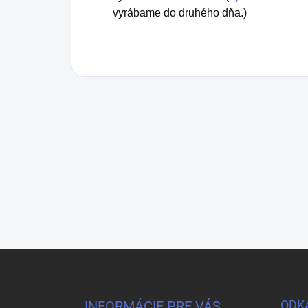
vyrábame do druhého dňa.)
Z
á
p
ä
INFORMÁCIE PRE VÁS
ODK