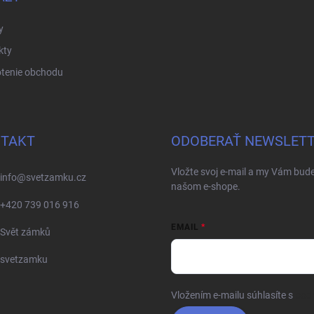
y
kty
tenie obchodu
TAKT
ODOBERAŤ NEWSLET
Vložte svoj e-mail a my Vám bud
info
@
svetzamku.cz
našom e-shope.
+420 739 016 916
EMAIL
Svět zámků
svetzamku
Vložením e-mailu súhlasíte s
pod