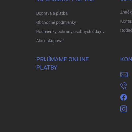
t
i
Značk
Doprava a platba
e
Konta
Obchodné podmienky
Hodno
Podmienky ochrany osobných údajov
Ako nakupovať
PRIJÍMAME ONLINE
KON
PLATBY