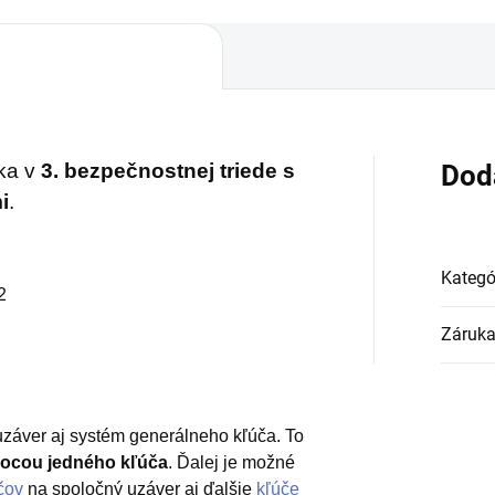
žka v
3. bezpečnostnej triede s
Dod
i
.
Kategó
2
Záruk
uzáver aj systém generálneho kľúča. To
ocou jedného kľúča
. Ďalej je možné
čov
na spoločný uzáver aj ďalšie
kľúče