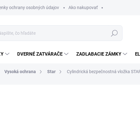
nky ochrany osobných údajov
Ako nakupovať
Hľadať
KY
DVERNÉ ZATVÁRAČE
ZADLABACIE ZÁMKY
E
Vysoká ochrana
Star
Cylindrická bezpečnostná vložka ST
od
€23,64
/ ks
od
€19,22
bez DPH
Jednotková
ZVOĽTE VARIANT
cena:
ROZMER VLOŽKY