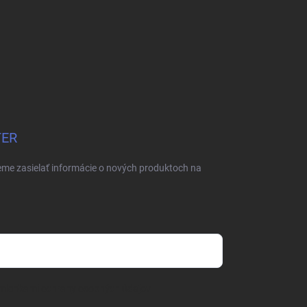
TER
eme zasielať informácie o nových produktoch na
mienkami ochrany osobných údajov