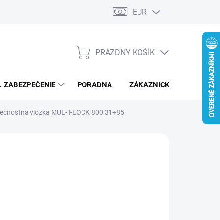
EUR
PRÁZDNY KOŠÍK
NÁKUPNÝ
KOŠÍK
L. ZABEZPEČENIE
PORADNA
ZÁKAZNICKÝ SERVIS
zpečnostná vložka MUL-T-LOCK 800 31+85
€477,62
/ ks