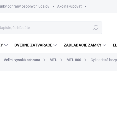
nky ochrany osobných údajov
Ako nakupovať
Hľadať
KY
DVERNÉ ZATVÁRAČE
ZADLABACIE ZÁMKY
E
Veľmi vysoká ochrana
MTL
MTL 800
Cylindrická be
od €604,59
od
od
€388,31
bez DPH
Jednotková
ZVOĽTE VARIANT
cena: