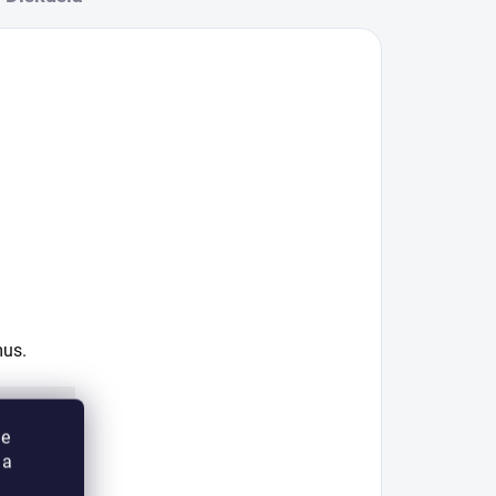
mus.
ie
 a