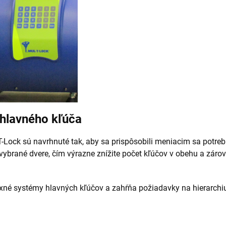
hlavného kľúča
-Lock sú navrhnuté tak, aby sa prispôsobili meniacim sa pot
brané dvere, čím výrazne znížite počet kľúčov v obehu a zárov
é systémy hlavných kľúčov a zahŕňa požiadavky na hierarchiu 