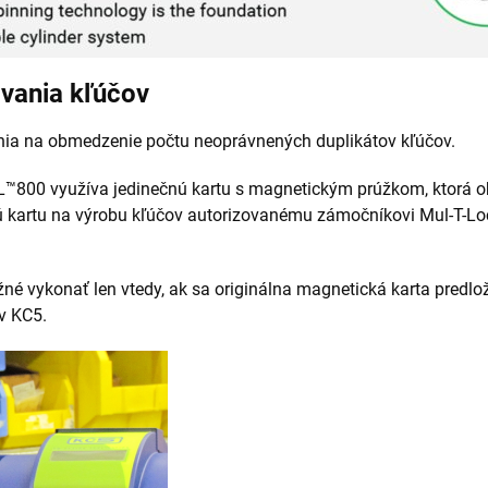
ovania kľúčov
nia na obmedzenie počtu neoprávnených duplikátov kľúčov.
L™800 využíva jedinečnú kartu s magnetickým prúžkom, ktorá o
nú kartu na výrobu kľúčov autorizovanému zámočníkovi Mul-T-Loc
žné vykonať len vtedy, ak sa originálna magnetická karta predlo
ov KC5.