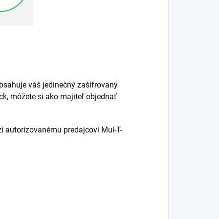
bsahuje váš jedinečný zašifrovaný
k, môžete si ako majiteľ objednať
ží autorizovanému predajcovi Mul-T-