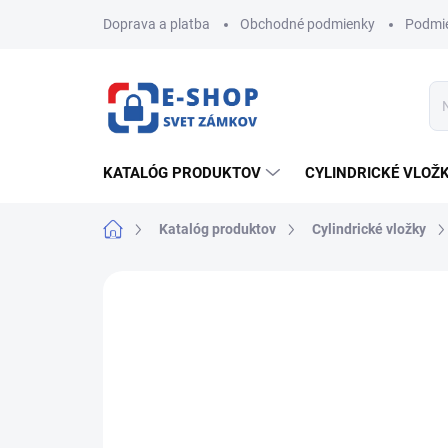
Prejsť
Doprava a platba
Obchodné podmienky
Podmie
na
obsah
KATALÓG PRODUKTOV
CYLINDRICKÉ VLOŽ
Domov
Katalóg produktov
Cylindrické vložky
ZNAČKA:
MUL-T-LOCK
AKCIA