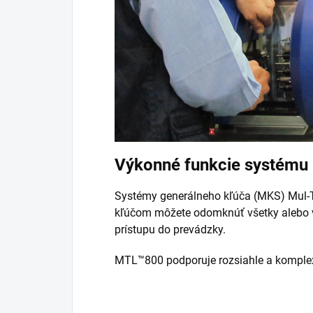
Výkonné funkcie systému 
Systémy generálneho kľúča (MKS) Mul-T
kľúčom môžete odomknúť všetky alebo vy
prístupu do prevádzky.
MTL™800 podporuje rozsiahle a komplexn