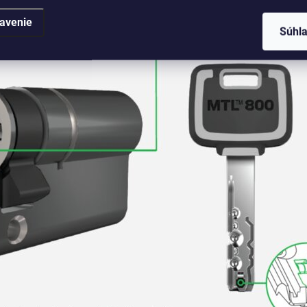
avenie
Súhl