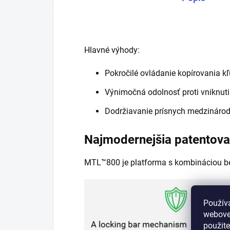
Hlavné výhody:
Pokročilé ovládanie kopírovania k
Výnimočná odolnosť proti vniknut
Dodržiavanie prísnych medzináro
Najmodernejšia patentova
MTL™800 je platforma s kombináciou be
Použív
webovej
použit