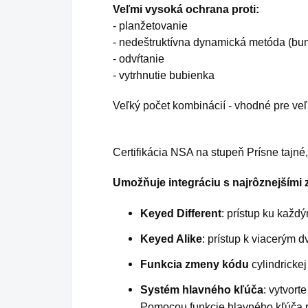
Veľmi vysoká ochrana proti:
-
planžetovanie
- nedeštruktívna dynamická metóda (bu
- odvŕtanie
- vytrhnutie bubienka
Veľký počet kombinácií - vhodné pre ve
Certifikácia NSA na stupeň Prísne tajn
Umožňuje integráciu s najrôznejšími 
Keyed Different
: prístup ku kaž
Keyed Alike
: prístup k viacerým
Funkcia zmeny kódu
cylindricke
Systém hlavného kľúča
: vytvor
Pomocou funkcie hlavného kľúča ri