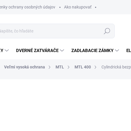
nky ochrany osobných údajov
Ako nakupovať
Hľadať
KY
DVERNÉ ZATVÁRAČE
ZADLABACIE ZÁMKY
E
Veľmi vysoká ochrana
MTL
MTL 400
Cylindrická be
od €238,49
od
od
€153,18
bez DPH
Jednotková
ZVOĽTE VARIANT
cena: