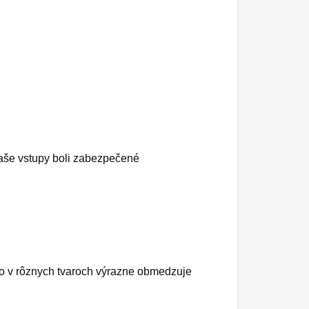
aše vstupy boli zabezpečené
tko v rôznych tvaroch výrazne obmedzuje