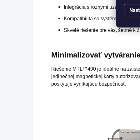
Integrácia s rôznymi uzamykacími
Nast
Kompatibilita so systémami hlavn
Skvelé riešenie pre vás, šetrné k 
Minimalizovať vytvárani
Riešenie MTL™400 je ideálne na zaisten
jedinečnej magnetickej karty autorizov
poskytuje vynikajúcu bezpečnosť.