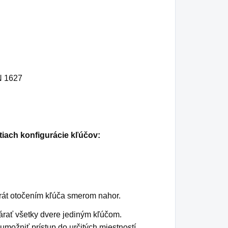
N 1627
tiach konfigurácie kľúčov:
rát otočením kľúča smerom nahor.
várať všetky dvere jediným kľúčom.
možniť prístup do určitých miestností