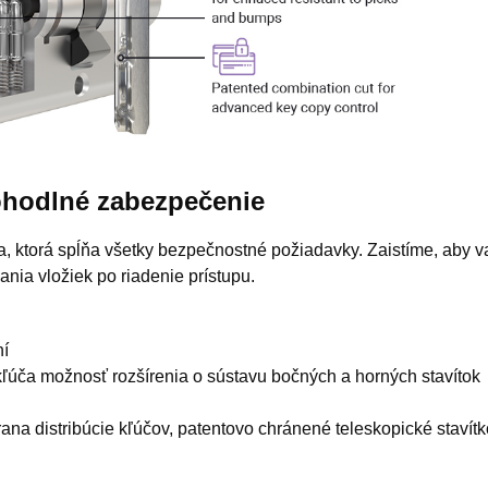
 pohodlné zabezpečenie
 ktorá spĺňa všetky bezpečnostné požiadavky. Zaistíme, aby v
ia vložiek po riadenie prístupu.
ní
ľúča možnosť rozšírenia o sústavu bočných a horných stavítok
hrana distribúcie kľúčov, patentovo chránené teleskopické staví