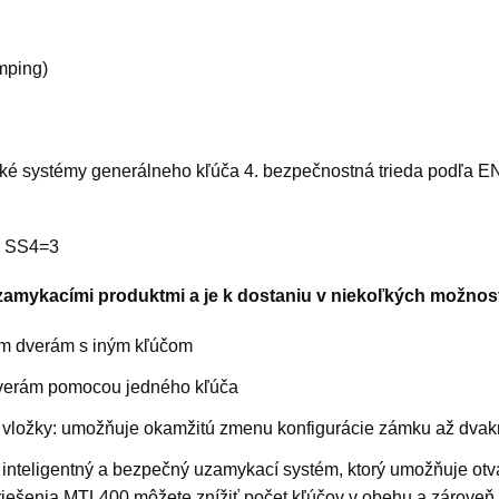
mping)
ľké systémy generálneho kľúča 4. bezpečnostná trieda podľa E
é, SS4=3
zamykacími produktmi a je k dostaniu v niekoľkých možnos
dým dverám s iným kľúčom
 dverám pomocou jedného kľúča
j vložky: umožňuje okamžitú zmenu konfigurácie zámku až dvak
te inteligentný a bezpečný uzamykací systém, ktorý umožňuje ot
ešenia MTL400 môžete znížiť počet kľúčov v obehu a zároveň u