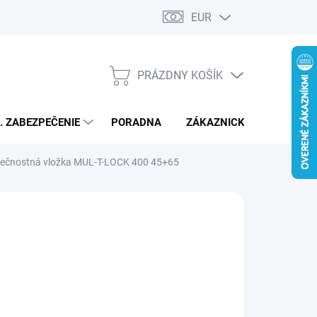
EUR
PRÁZDNY KOŠÍK
NÁKUPNÝ
KOŠÍK
L. ZABEZPEČENIE
PORADNA
ZÁKAZNICKÝ SERVIS
zpečnostná vložka MUL-T-LOCK 400 45+65
€188,41
/ ks