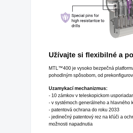
Užívajte si flexibilné a
MTL™400 je vysoko bezpečná platforma,
pohodlným spôsobom, od prekonfigurovan
Uzamykací mechanizmus:
- 10 zámkov v teleskopickom usporiada
- v systémoch generálneho a hlavného k
- patentová ochrana do roku 2033
- jedinečný patentový rez na kľúči a oc
možnosti napadnutia