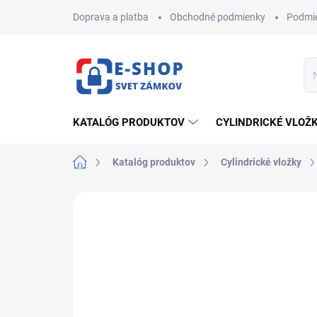
Prejsť
Doprava a platba
Obchodné podmienky
Podmie
na
obsah
KATALÓG PRODUKTOV
CYLINDRICKÉ VLOŽ
Domov
Katalóg produktov
Cylindrické vložky
ZNAČKA:
MUL-T-LOCK
AKCIA