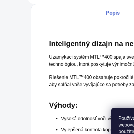
Popis
Inteligentný dizajn na n
Uzamykací systém MTL™400 spája sveto
technológiou, ktorá poskytuje výnimočnú 
Riešenie MTL™400 obsahuje pokročilé tec
aby spĺňal vaše vyvíjajúce sa potreby 
Výhody:
Použív
Vysoká odolnosť voči všetkým fo
webovej
Vylepšená kontrola kopírovania k
použit