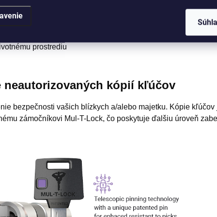
 produktmi
avenie
Súhl
ého kľúča
životnému prostrediu
e neautorizovaných kópií kľúčov
ie bezpečnosti vašich blízkych a/alebo majetku. Kópie kľúčov 
anému zámočníkovi Mul-T-Lock, čo poskytuje ďalšiu úroveň zabez