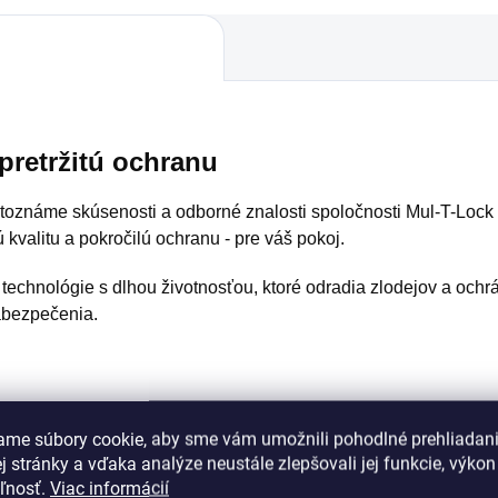
epretržitú ochranu
známe skúsenosti a odborné znalosti spoločnosti Mul-T-Lock 
kvalitu a pokročilú ochranu - pre váš pokoj.
hnológie s dlhou životnosťou, ktoré odradia zlodejov a ochráni
zabezpečenia.
ame súbory cookie, aby sme vám umožnili pohodlné prehliadan
rmám manipulácie so zámkom
 stránky a vďaka analýze neustále zlepšovali jej funkcie, výkon
ľúčov
eľnosť.
Viac informácií