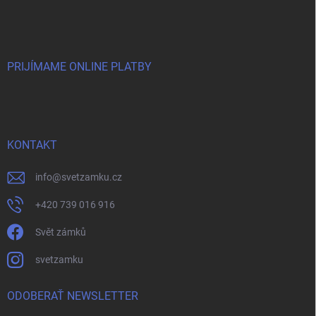
PRIJÍMAME ONLINE PLATBY
KONTAKT
info
@
svetzamku.cz
+420 739 016 916
Svět zámků
svetzamku
ODOBERAŤ NEWSLETTER