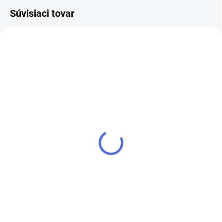
Súvisiaci tovar
AKCIA
kľúč MTL400 Mul-T-Lock
MTL 200ml - MAZADLO
SPRAY
€12,69
€12,36
Do košíka
Do košíka
Výroba kľúča Mul-T-Lock MTL400
MTL 200 ml - Mazací sprej - na
zámky, vložky, uvoľňovacie
mechanizmy atď.