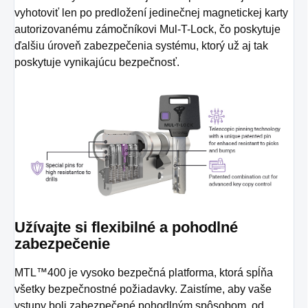
vyhotoviť len po predložení jedinečnej magnetickej karty
autorizovanému zámočníkovi Mul-T-Lock, čo poskytuje
ďalšiu úroveň zabezpečenia systému, ktorý už aj tak
poskytuje vynikajúcu bezpečnosť.
Užívajte si flexibilné a pohodlné
zabezpečenie
MTL™400 je vysoko bezpečná platforma, ktorá spĺňa
všetky bezpečnostné požiadavky. Zaistíme, aby vaše
vstupy boli zabezpečené pohodlným spôsobom, od