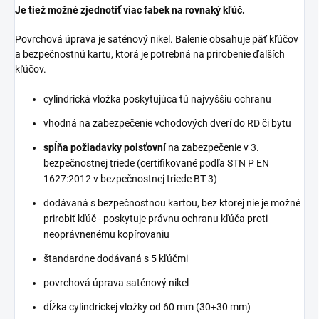
Je tiež možné zjednotiť viac fabek na rovnaký kľúč.
Povrchová úprava je saténový nikel. Balenie obsahuje päť kľúčov
a bezpečnostnú kartu, ktorá je potrebná na prirobenie ďalších
kľúčov.
cylindrická vložka poskytujúca tú najvyššiu ochranu
vhodná na zabezpečenie vchodových dverí do RD či bytu
spĺňa požiadavky poisťovní
na zabezpečenie v 3.
bezpečnostnej triede (certifikované podľa STN P EN
1627:2012 v bezpečnostnej triede BT 3)
dodávaná s bezpečnostnou kartou, bez ktorej nie je možné
prirobiť kľúč - poskytuje právnu ochranu kľúča proti
neoprávnenému kopírovaniu
štandardne dodávaná s 5 kľúčmi
povrchová úprava saténový nikel
dĺžka cylindrickej vložky od 60 mm (30+30 mm)