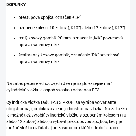
DOPLNKY
prestupová spojka, označenie „P“
ozubené koleso, 10 zubov („K10“) alebo 12 zubov („K12“)
malý kovový gombík 20 mm, označenie „MK“ povrchová
úprava saténový nikel
šesťhranný kovový gombík, označenie "PK" povrchová
úprava saténový nikel
Na zabezpečenie vchodových dverí je najdôležitejšie mať
cylindrickú vložku s aspoň vysokou ochranou BT3.
Cylindrická vložka radu FAB 3 PROFI sa vyrába vo variante
obojstranná, gombíková alebo jednostranná vložka. Na zákazku
je možné tiež vyrobiť cylindrickú vložku s ozubeným kolesom (10
alebo 12 zubov) alebo ju vybaviť prestupovou spojkou, kedy je
možné vložku ovládať aj pri zasunutom kľúči z druhej strany.