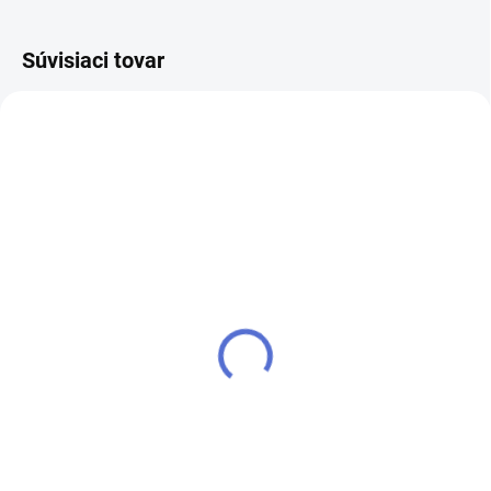
Súvisiaci tovar
NOVINKA
kľúč FAB 3 PROFI
SU - zjednotenie vložky
FAB 3 PROFI
€4,54
€4,13
Do košíka
Do košíka
Kľúč pre zámok (cylindrickú
vložku) FAB 3 PROFI - k
Ak chcete mať iba jeden kľúč,
cylindrickej vložke vám prirobíme
ktorým odomknete viacero
ďalšie kľúče navyše
zámkov, musíte tieto zámky