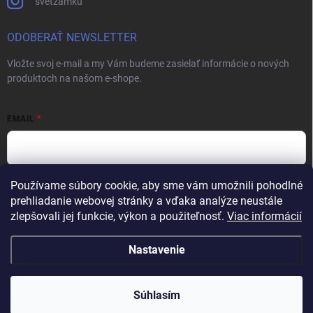
svetzamku
ODOBERAŤ NEWSLETTER
Vložte svoj e-mail a my Vám budeme zasielať informácie o nových
produktoch na našom e-shope.
EMAIL
Používame súbory cookie, aby sme vám umožnili pohodlné
Vložením e-mailu súhlasíte s
podmienkami ochrany osobných údajov
prehliadanie webovej stránky a vďaka analýze neustále
Prihlásiť sa
zlepšovali jej funkcie, výkon a použiteľnosť.
Viac informácií
Nastavenie
Copyright 2026
Svet zámkov
. Všetky práva vyhradené.
Upraviť nastavenie
cookies
Súhlasím
Vytvoril Shoptet