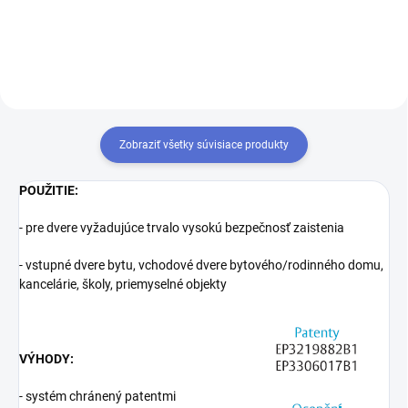
zjednotiť na rovnaký uzáver
kľúča. Prestavba vložiek na
rovnaký kľúč 1+X
Zobraziť všetky súvisiace produkty
POUŽITIE:
- pre dvere vyžadujúce trvalo vysokú bezpečnosť zaistenia
- vstupné dvere bytu, vchodové dvere bytového/rodinného domu,
kancelárie, školy, priemyselné objekty
VÝHODY:
- systém chránený patentmi