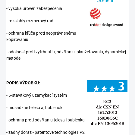
- vysoká úroveň zabezpečenia
- rozsiahly rozmerový rad
- ochrana kľúča proti neoprávnenému
kopírovaniu
- odolnosť proti vytrhnutiu, odvŕtaniu, planžetovaniu, dynamickej
metóde
POPIS VÝROBKU:
- 6-stavítkový uzamykací systém
- mosadzné teleso aj bubienok
- ochrana proti odvŕtaniu telesa i bubienka
- zadný doraz - patentové technológie FP2