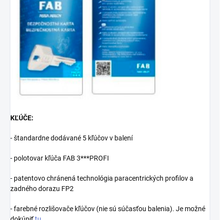
KĽÚČE:
- štandardne dodávané 5 kľúčov v balení
- polotovar kľúča FAB 3***PROFI
- patentovo chránená technológia paracentrických profilov a
zadného dorazu FP2
- farebné rozlišovače kľúčov (nie sú súčasťou balenia). Je možné
dokúpiť
tu
.