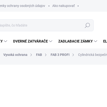
nky ochrany osobných údajov
Ako nakupovať
Hľadať
KY
DVERNÉ ZATVÁRAČE
ZADLABACIE ZÁMKY
E
Vysoká ochrana
FAB
FAB 3 PROFI
Cylindrická bezpeč
od €52,78
od
€
od
€33,90
bez DPH
Jednotková
ZVOĽTE VARIANT
cena: