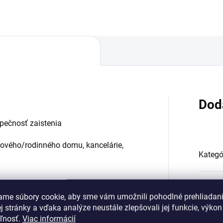
a. Prestavba vložiek na
naký kľúč 1+X
Dod
zpečnosť zaistenia
ytového/rodinného domu, kancelárie,
Kategó
EAN
:
ame súbory cookie, aby sme vám umožnili pohodlné prehliadan
 stránky a vďaka analýze neustále zlepšovali jej funkcie, výkon
eľnosť.
Viac informácií