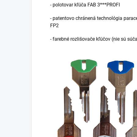
- polotovar kľúča FAB 3***PROFI
- patentovo chránená technológia parac
FP2
- farebné rozlišovače kľúčov (nie sú sú