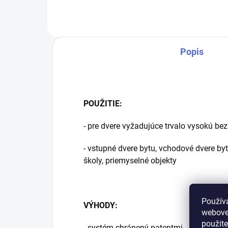
kľúč
rov
Popis
POUŽITIE:
- pre dvere vyžadujúce trvalo vysokú be
- vstupné dvere bytu, vchodové dvere b
školy, priemyselné objekty
Použív
VÝHODY:
webovej
použit
- systém chránený patentmi