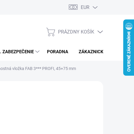
EUR
PRÁZDNY KOŠÍK
NÁKUPNÝ
KOŠÍK
L. ZABEZPEČENIE
PORADNA
ZÁKAZNICKÝ SERVIS
nostná vložka FAB 3*** PROFI, 45+75 mm
41,70
/ ks