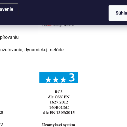
avenie
Súhl
pírovaniu
 planžetovaniu, dynamickej metóde
ka
P2