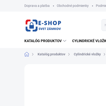
Prejsť
Doprava a platba
Obchodné podmienky
Podmie
na
obsah
KATALÓG PRODUKTOV
CYLINDRICKÉ VLOŽ
Domov
Katalóg produktov
Cylindrické vložky
ZNAČKA:
FAB
AKCIA
NOVINKA