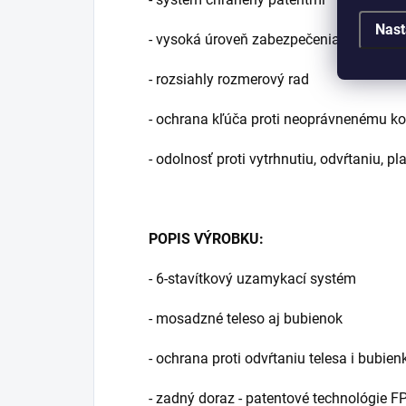
Nast
- vysoká úroveň zabezpečenia
- rozsiahly rozmerový rad
- ochrana kľúča proti neoprávnenému ko
- odolnosť proti vytrhnutiu, odvŕtaniu,
POPIS VÝROBKU:
- 6-stavítkový uzamykací systém
- mosadzné teleso aj bubienok
- ochrana proti odvŕtaniu telesa i bubien
- zadný doraz - patentové technológie F