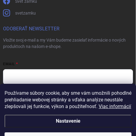
Svět zámků
svetzamku
ODOBERAŤ NEWSLETTER
Vložte svoj e-mail a my Vám budeme zasielať informácie o nových
produktoch na našom e-shope.
EMAIL
Používame súbory cookie, aby sme vám umožnili pohodlné
Vložením e-mailu súhlasíte s
podmienkami ochrany osobných údajov
prehliadanie webovej stránky a vďaka analýze neustále
Prihlásiť sa
zlepšovali jej funkcie, výkon a použiteľnosť.
Viac informácií
Nastavenie
Copyright 2026
Svet zámkov
. Všetky práva vyhradené.
Upraviť nastavenie