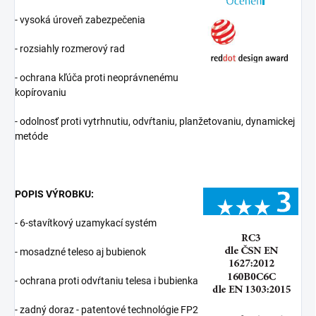
- vysoká úroveň zabezpečenia
- rozsiahly rozmerový rad
- ochrana kľúča proti neoprávnenému
kopírovaniu
- odolnosť proti vytrhnutiu, odvŕtaniu, planžetovaniu, dynamickej
metóde
POPIS VÝROBKU:
- 6-stavítkový uzamykací systém
- mosadzné teleso aj bubienok
- ochrana proti odvŕtaniu telesa i bubienka
- zadný doraz - patentové technológie FP2