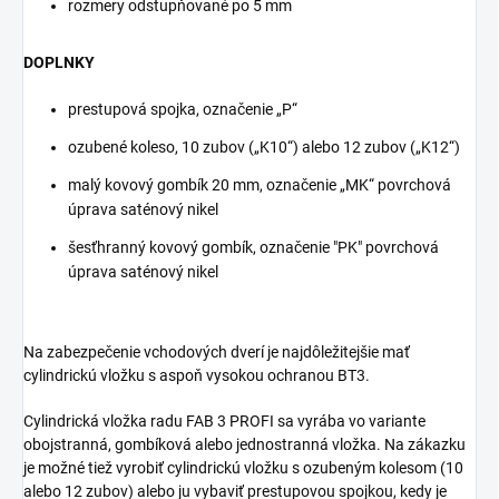
rozmery odstupňované po 5 mm
DOPLNKY
prestupová spojka, označenie „P“
ozubené koleso, 10 zubov („K10“) alebo 12 zubov („K12“)
malý kovový gombík 20 mm, označenie „MK“ povrchová
úprava saténový nikel
šesťhranný kovový gombík, označenie "PK" povrchová
úprava saténový nikel
Na zabezpečenie vchodových dverí je najdôležitejšie mať
cylindrickú vložku s aspoň vysokou ochranou BT3.
Cylindrická vložka radu FAB 3 PROFI sa vyrába vo variante
obojstranná, gombíková alebo jednostranná vložka. Na zákazku
je možné tiež vyrobiť cylindrickú vložku s ozubeným kolesom (10
alebo 12 zubov) alebo ju vybaviť prestupovou spojkou, kedy je