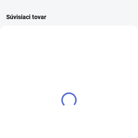
Súvisiaci tovar
NOVINKA
kľúč FAB 3 PROFI
SU - zjednotenie vložky
FAB 3 PROFI
€4,54
€4,13
Do košíka
Do košíka
Kľúč pre zámok (cylindrickú
vložku) FAB 3 PROFI - k
Ak chcete mať iba jeden kľúč,
cylindrickej vložke vám prirobíme
ktorým odomknete viacero
ďalšie kľúče navyše
zámkov, musíte tieto zámky