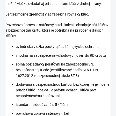
možné vložku ovládať aj pri zasunutom kľúči z druhej strany.
Je tiež možné zjednotiť viac fabek na rovnaký kľúč.
Povrchová úprava je saténový nikel. Balenie obsahuje päť kľúčov
a bezpečnostnú kartu, ktorá je potrebná na prirobenie ďalších
kľúčov.
cylindrická vložka poskytujúca tú najvyššiu ochranu
vhodná na zabezpečenie vchodových dverí do RD či bytu
spĺňa požiadavky poisťovní
na zabezpečenie v 3.
bezpečnostnej triede (certifikované podľa STN P EN
1627:2012 v bezpečnostnej triede BT 3)
dodávaná s bezpečnostnou kartou, bez ktorej nie je možné
prirobiť kľúč - poskytuje právnu ochranu kľúča proti
neoprávnenému kopírovaniu
štandardne dodávaná s 5 kľúčmi
povrchová úprava saténový nikel