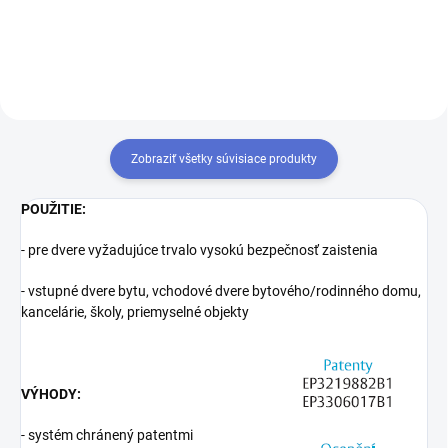
zjednotiť na rovnaký uzáver
kľúča. Prestavba vložiek na
rovnaký kľúč 1+X
Zobraziť všetky súvisiace produkty
POUŽITIE:
- pre dvere vyžadujúce trvalo vysokú bezpečnosť zaistenia
- vstupné dvere bytu, vchodové dvere bytového/rodinného domu,
kancelárie, školy, priemyselné objekty
VÝHODY:
- systém chránený patentmi