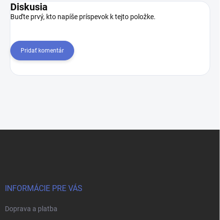
Diskusia
Buďte prvý, kto napíše príspevok k tejto položke.
Pridať komentár
Z
á
p
ä
t
i
INFORMÁCIE PRE VÁS
e
Doprava a platba