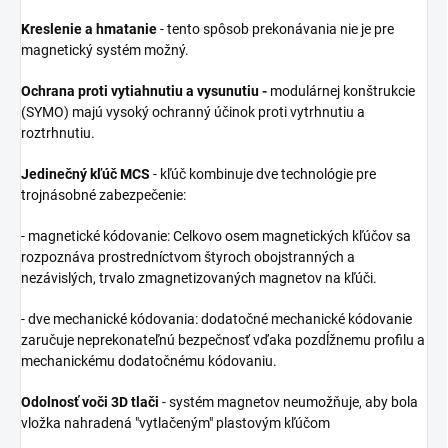
Kreslenie a hmatanie
- tento spôsob prekonávania nie je pre
magnetický systém možný.
Ochrana proti vytiahnutiu a vysunutiu -
modulárnej konštrukcie
(SYMO) majú vysoký ochranný účinok proti vytrhnutiu a
roztrhnutiu.
Jedinečný kľúč MCS
- kľúč kombinuje dve technológie pre
trojnásobné zabezpečenie:
- magnetické kódovanie: Celkovo osem magnetických kľúčov sa
rozpoznáva prostredníctvom štyroch obojstranných a
nezávislých, trvalo zmagnetizovaných magnetov na kľúči.
- dve mechanické kódovania: dodatočné mechanické kódovanie
zaručuje neprekonateľnú bezpečnosť vďaka pozdĺžnemu profilu a
mechanickému dodatočnému kódovaniu.
Odolnosť voči 3D tlači
- systém magnetov neumožňuje, aby bola
vložka nahradená "vytlačeným" plastovým kľúčom