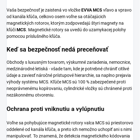
Vaša bezpečnosť je zaistená vo vložke
EVVA MCS
vľavo a vpravo
od kanála kľúča, celkovo osem voľne sa otáčajúcich
magnetických rotorov, ktorým zodpovedajú štyri magnety na
kľúči
MCS
. Magnetické rotory sa uvedú do uzamykacej polohy
pomocou príslušného kľúča.
Keď sa bezpečnosť nedá preceňovať
Obchody s luxusným tovarom, výskumné zariadenia, nemocnice,
medzinárodné letiská - všade tam, kde je potrebné chrániť citlivé
údaje a zaviesť náročné prístupové hierarchie, sa naplno prejavia
výhody systému MCS. Kľúče MCS sú 100 % zabezpečené proti
neoprávnenému kopírovaniu, cylindrické vložky sú chránené proti
nezákonnému otvoreniu.
Ochrana proti vniknutiu a vylúpnutiu
Voľne sa pohybujúce magnetické rotory valca MCS sú priestorovo
oddelené od kanála kľúča, a preto ich nemožno uchopiť ani s nimi
manipulovať. To znamená, že detekcia magnetického kódovania