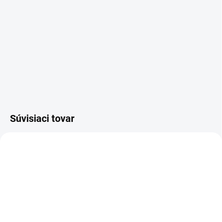
Súvisiaci tovar
kľúč EVVA MCS
SU - zjednotenie vložky