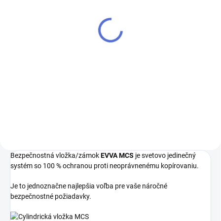
EVVA MCS
€64,22
€48,23
Do košíka
Do košíka
Kľúč MCS kombinuje hneď dve
technológie pre trojitú
Ak chcete mať iba jeden kľúč,
bezpečnosť: jedno magnetické a
ktorým odomknete viacero
dve mechanické kódovania. - k
zámkov, musíte tieto zámky
cylindrickej vložke vám prirobíme
zjednotiť na rovnaký uzáver
ďalšie kľúče navyše
kľúča. Prestavba vložiek na
rovnaký kľúč 1+X
Bezpečnostná vložka/zámok
EVVA MCS
je svetovo jedinečný
systém so 100 % ochranou proti neoprávnenému kopírovaniu.
Je to jednoznačne najlepšia voľba pre vaše náročné
bezpečnostné požiadavky.