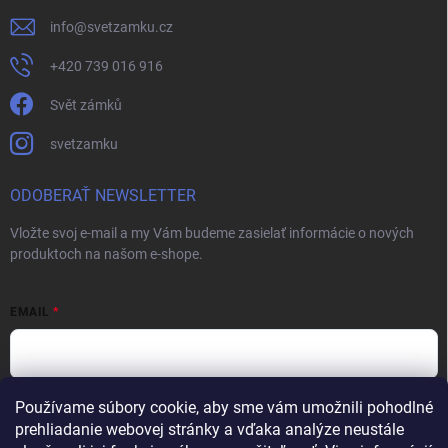
info
@
svetzamku.cz
+420 739 016 916
Svět zámků
svetzamku
ODOBERAŤ NEWSLETTER
Vložte svoj e-mail a my Vám budeme zasielať informácie o nových
produktoch na našom e-shope.
EMAIL
Používame súbory cookie, aby sme vám umožnili pohodlné
Vložením e-mailu súhlasíte s
podmienkami ochrany osobných údajov
prehliadanie webovej stránky a vďaka analýze neustále
Prihlásiť sa