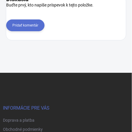
Buďte prvý, kto napíše príspevok k tejto položke.
Pridať komentár
Z
á
p
ä
t
i
INFORMÁCIE PRE VÁS
e
Doprava a platba
Obchodné podmienky