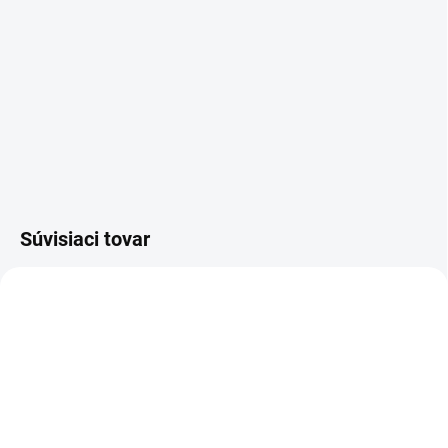
Súvisiaci tovar
kľúč EVVA FPS
SU - zjednotenie vložky