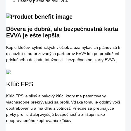
Patenty platné do roku 2041
Dôvera je dobrá, ale bezpečnostná karta
EVVA je ešte lepšia
Kópie kľúčov, cylindrických vložiek a uzamykacích plánov sú k
dispozícii u autorizovaných partnerov EVVA len po predložení
príslušného dokladu totožnosti - bezpečnostnej karty EVVA.
Kľúč FPS
Kľúč FPS je silný alpakový kľúč, ktorý má patentovaný
viacnásobne prekrývajúci sa profil. Vďaka tomu je odolný voči
opotrebovaniu a má dlhú životnosť. Priečne sa pretínajúce
prvky profilu ďalej zvyšujú bezpečnosť a znižujú riziko
neoprávneného kopírovania kľúčov.