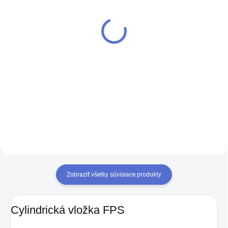
EVVA FPS
€5,37
€8,32
Do košíka
Do košíka
Kľúč EVVA FPS je silný alpakový
kľúč, ktorý má patentovaný
Ak chcete mať iba jeden kľúč,
viacnásobne prekrývajúci sa
ktorým odomknete viacero
profil za skvelú cenu. Vďaka
zámkov, musíte tieto zámky
tomu je odolný voči
zjednotiť na rovnaký uzáver
opotrebovaniu a má dlhú
kľúča. Prestavba vložiek na
životnosť....
rovnaký kľúč 1+X
Zobraziť všetky súvisiace produkty
Cylindrická vložka FPS