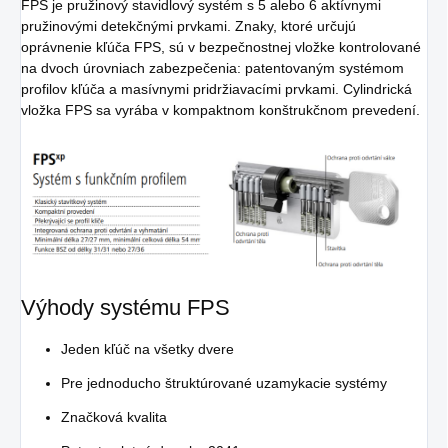
FPS je pružinový stavidlový systém s 5 alebo 6 aktívnymi
pružinovými detekčnými prvkami. Znaky, ktoré určujú
oprávnenie kľúča FPS, sú v bezpečnostnej vložke kontrolované
na dvoch úrovniach zabezpečenia: patentovaným systémom
profilov kľúča a masívnymi pridržiavacími prvkami. Cylindrická
vložka FPS sa vyrába v kompaktnom konštrukčnom prevedení.
Výhody systému FPS
Jeden kľúč na všetky dvere
Pre jednoducho štruktúrované uzamykacie systémy
Značková kvalita