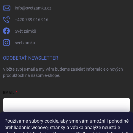
info
@
svetzamku.cz
+420 739 016 916
Svět zámků
svetzamku
ODOBERAŤ NEWSLETTER
Vložte svoj e-mail a my Vám budeme zasielať informácie o nových
produktoch na našom e-shope.
EMAIL
Používame súbory cookie, aby sme vám umožnili pohodlné
Vložením e-mailu súhlasíte s
podmienkami ochrany osobných údajov
prehliadanie webovej stránky a vďaka analýze neustále
Prihlásiť sa