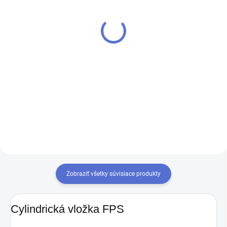
EVVA FPS
€5,36
€8,32
Do košíka
Do košíka
Kľúč EVVA FPS je silný alpakový
kľúč, ktorý má patentovaný
Ak chcete mať iba jeden kľúč,
viacnásobne prekrývajúci sa
ktorým odomknete viacero
profil za skvelú cenu. Vďaka
zámkov, musíte tieto zámky
tomu je odolný voči
zjednotiť na rovnaký uzáver
opotrebovaniu a má dlhú
kľúča. Prestavba vložiek na
životnosť....
rovnaký kľúč 1+X
Zobraziť všetky súvisiace produkty
Cylindrická vložka FPS