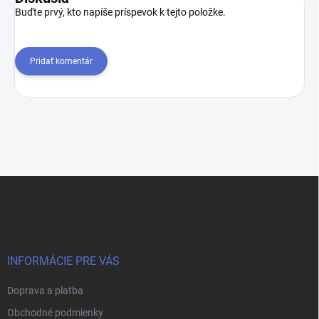
Buďte prvý, kto napíše príspevok k tejto položke.
Pridať komentár
Z
á
p
ä
t
i
INFORMÁCIE PRE VÁS
e
Doprava a platba
Obchodné podmienky