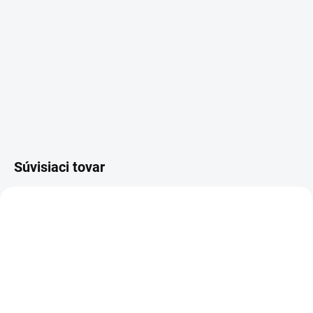
Súvisiaci tovar
kľúč EVVA FPS
SU - zjednotenie vložky