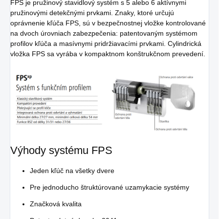
FPS je pružinový stavidlový systém s 5 alebo 6 aktívnymi
pružinovými detekčnými prvkami. Znaky, ktoré určujú
oprávnenie kľúča FPS, sú v bezpečnostnej vložke kontrolované
na dvoch úrovniach zabezpečenia: patentovaným systémom
profilov kľúča a masívnymi pridržiavacími prvkami. Cylindrická
vložka FPS sa vyrába v kompaktnom konštrukčnom prevedení.
Výhody systému FPS
Jeden kľúč na všetky dvere
Pre jednoducho štruktúrované uzamykacie systémy
Značková kvalita