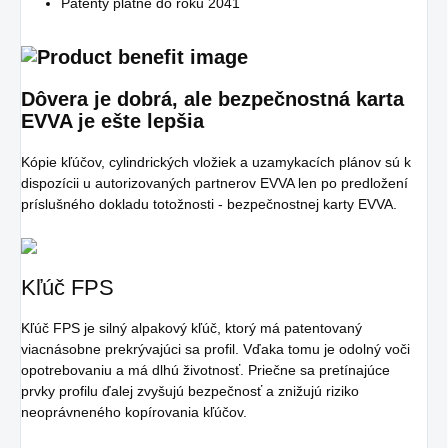
Patenty platné do roku 2041
Dôvera je dobrá, ale bezpečnostná karta
EVVA je ešte lepšia
Kópie kľúčov, cylindrických vložiek a uzamykacích plánov sú k
dispozícii u autorizovaných partnerov EVVA len po predložení
príslušného dokladu totožnosti - bezpečnostnej karty EVVA.
Kľúč FPS
Kľúč FPS je silný alpakový kľúč, ktorý má patentovaný
viacnásobne prekrývajúci sa profil. Vďaka tomu je odolný voči
opotrebovaniu a má dlhú životnosť. Priečne sa pretínajúce
prvky profilu ďalej zvyšujú bezpečnosť a znižujú riziko
neoprávneného kopírovania kľúčov.