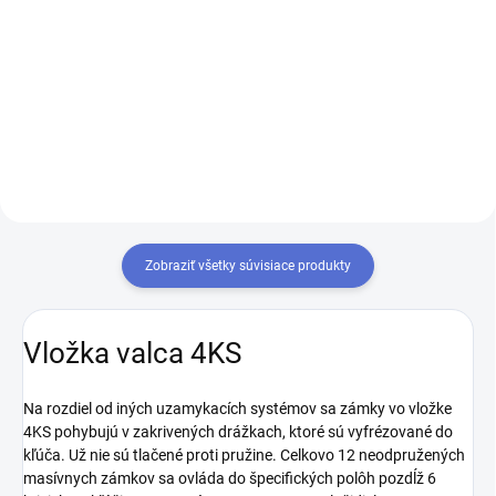
Vysokokvalitná alpaka,
protišmykový povrch všetkých
Ak chcete mať iba jeden kľúč,
uzamykacích prvkov a
ktorým odomknete viacero
bezpružinová technológia kľúčov
zámkov, musíte tieto zámky
a jadra 4KS zaručujú najvyššiu
zjednotiť na rovnaký uzáver
odolnosť proti opotrebovaniu aj v
kľúča. Prestavba vložiek na
tých...
rovnaký kľúč 1+X
Zobraziť všetky súvisiace produkty
Vložka valca 4KS
Na rozdiel od iných uzamykacích systémov sa zámky vo vložke
4KS pohybujú v zakrivených drážkach, ktoré sú vyfrézované do
kľúča. Už nie sú tlačené proti pružine. Celkovo 12 neodpružených
masívnych zámkov sa ovláda do špecifických polôh pozdĺž 6