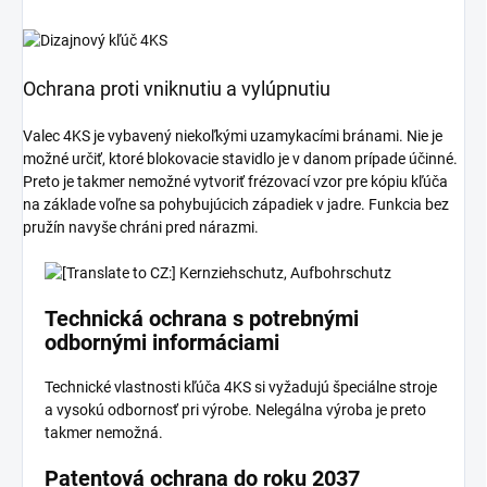
Ochrana proti vniknutiu a vylúpnutiu
Valec 4KS je vybavený niekoľkými uzamykacími bránami. Nie je
možné určiť, ktoré blokovacie stavidlo je v danom prípade účinné.
Preto je takmer nemožné vytvoriť frézovací vzor pre kópiu kľúča
na základe voľne sa pohybujúcich západiek v jadre. Funkcia bez
pružín navyše chráni pred nárazmi.
Technická ochrana s potrebnými
odbornými informáciami
Technické vlastnosti kľúča 4KS si vyžadujú špeciálne stroje
a vysokú odbornosť pri výrobe. Nelegálna výroba je preto
takmer nemožná.
Patentová ochrana do roku 2037