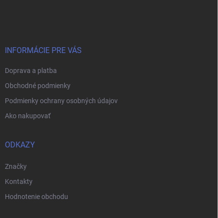
á
p
ä
t
i
INFORMÁCIE PRE VÁS
e
Doprava a platba
Obchodné podmienky
Podmienky ochrany osobných údajov
Ako nakupovať
ODKAZY
Značky
Kontakty
Hodnotenie obchodu