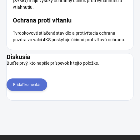
(SYMO) majú vysoký ochranný účinok proti vytiahnutiu a
vtiahnutiu.
Ochrana proti vŕtaniu
Tvrdokovové stlačené stavidlo a protivŕtacia ochrana
puzdra vo valci 4KS poskytuje účinnú protivŕtavú ochranu.
Diskusia
Buďte prvý, kto napíše príspevok k tejto položke.
Pridať komentár
Z