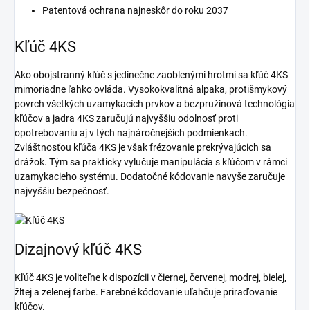
Patentová ochrana najneskôr do roku 2037
Kľúč 4KS
Ako obojstranný kľúč s jedinečne zaoblenými hrotmi sa kľúč 4KS
mimoriadne ľahko ovláda. Vysokokvalitná alpaka, protišmykový
povrch všetkých uzamykacích prvkov a bezpružinová technológia
kľúčov a jadra 4KS zaručujú najvyššiu odolnosť proti
opotrebovaniu aj v tých najnáročnejších podmienkach.
Zvláštnosťou kľúča 4KS je však frézovanie prekrývajúcich sa
drážok. Tým sa prakticky vylučuje manipulácia s kľúčom v rámci
uzamykacieho systému. Dodatočné kódovanie navyše zaručuje
najvyššiu bezpečnosť.
Dizajnový kľúč 4KS
Kľúč 4KS je voliteľne k dispozícii v čiernej, červenej, modrej, bielej,
žltej a zelenej farbe. Farebné kódovanie uľahčuje priraďovanie
kľúčov.