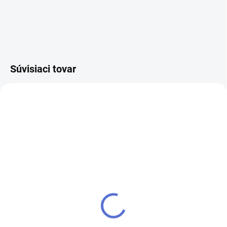
Súvisiaci tovar
kľúč EVVA 4KS
SU - zjednotenie vložky
EVVA 4KS
€24,37
€20
Do košíka
Do košíka