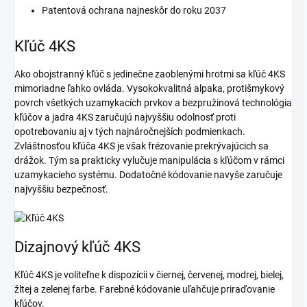
Patentová ochrana najneskôr do roku 2037
Kľúč 4KS
Ako obojstranný kľúč s jedinečne zaoblenými hrotmi sa kľúč 4KS
mimoriadne ľahko ovláda. Vysokokvalitná alpaka, protišmykový
povrch všetkých uzamykacích prvkov a bezpružinová technológia
kľúčov a jadra 4KS zaručujú najvyššiu odolnosť proti
opotrebovaniu aj v tých najnáročnejších podmienkach.
Zvláštnosťou kľúča 4KS je však frézovanie prekrývajúcich sa
drážok. Tým sa prakticky vylučuje manipulácia s kľúčom v rámci
uzamykacieho systému. Dodatočné kódovanie navyše zaručuje
najvyššiu bezpečnosť.
Dizajnový kľúč 4KS
Kľúč 4KS je voliteľne k dispozícii v čiernej, červenej, modrej, bielej,
žltej a zelenej farbe. Farebné kódovanie uľahčuje priraďovanie
kľúčov.