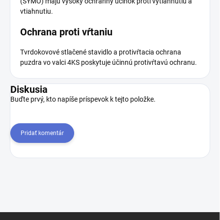
(SYMO) majú vysoký ochranný účinok proti vytiahnutiu a
vtiahnutiu.
Ochrana proti vŕtaniu
Tvrdokovové stlačené stavidlo a protivŕtacia ochrana
puzdra vo valci 4KS poskytuje účinnú protivŕtavú ochranu.
Diskusia
Buďte prvý, kto napíše príspevok k tejto položke.
Pridať komentár
Z