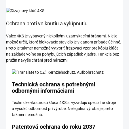
Ochrana proti vniknutiu a vylúpnutiu
Valec 4KS je vybavený niekoľkými uzamykacími bránami. Nie je
možné určiť, ktoré blokovacie stavidlo je v danom prípade účinné.
Preto je takmer nemožné vytvoriť frézovací vzor pre kópiu kľúča
na základe voľne sa pohybujúcich západiek v jadre. Funkcia bez
pružín navyše chráni pred nárazmi.
Technická ochrana s potrebnými
odbornými informáciami
Technické vlastnosti kľúča 4KS si vyžadujú špeciálne stroje
a vysokú odbornosť pri výrobe. Nelegálna výroba je preto
takmer nemožná.
Patentová ochrana do roku 2037