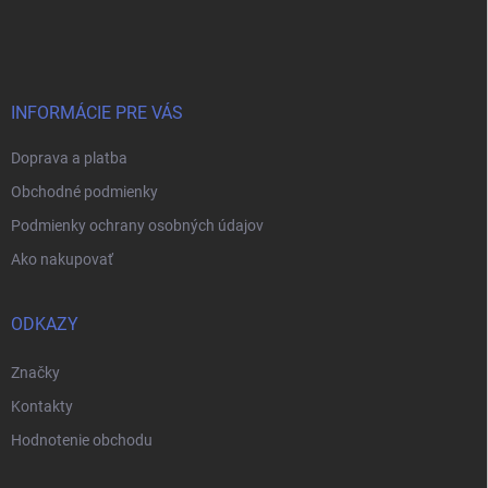
á
p
ä
t
i
INFORMÁCIE PRE VÁS
e
Doprava a platba
Obchodné podmienky
Podmienky ochrany osobných údajov
Ako nakupovať
ODKAZY
Značky
Kontakty
Hodnotenie obchodu