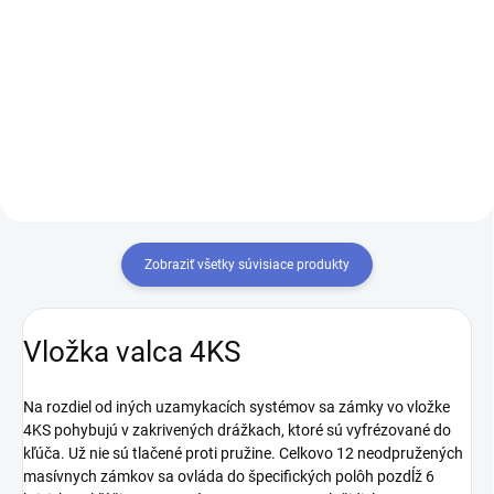
Vysokokvalitná alpaka,
protišmykový povrch všetkých
Ak chcete mať iba jeden kľúč,
uzamykacích prvkov a
ktorým odomknete viacero
bezpružinová technológia kľúčov
zámkov, musíte tieto zámky
a jadra 4KS zaručujú najvyššiu
zjednotiť na rovnaký uzáver
odolnosť proti opotrebovaniu aj v
kľúča. Prestavba vložiek na
tých...
rovnaký kľúč 1+X
Zobraziť všetky súvisiace produkty
Vložka valca 4KS
Na rozdiel od iných uzamykacích systémov sa zámky vo vložke
4KS pohybujú v zakrivených drážkach, ktoré sú vyfrézované do
kľúča. Už nie sú tlačené proti pružine. Celkovo 12 neodpružených
masívnych zámkov sa ovláda do špecifických polôh pozdĺž 6