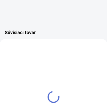
Súvisiaci tovar
kľúč EVVA 4KS
SU - zjednotenie vložky
EVVA 4KS
€24,37
€20
Do košíka
Do košíka