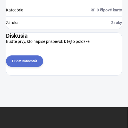
Kategória
:
RFID čipové karty
Záruka
:
2 roky
Diskusia
Buďte prvý, kto napíše príspevok k tejto položke.
Pridať komentár
Z
á
p