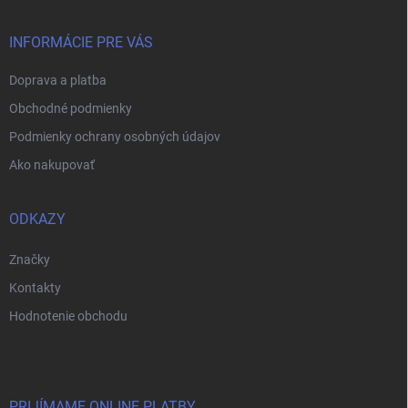
ä
t
i
INFORMÁCIE PRE VÁS
e
Doprava a platba
Obchodné podmienky
Podmienky ochrany osobných údajov
Ako nakupovať
ODKAZY
Značky
Kontakty
Hodnotenie obchodu
PRIJÍMAME ONLINE PLATBY