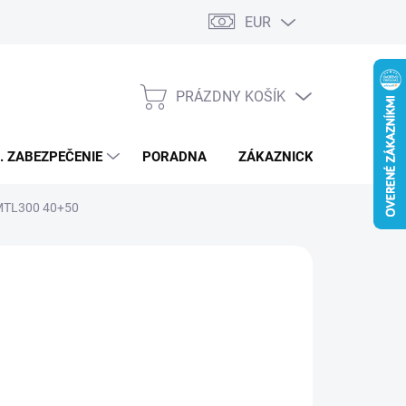
EUR
PRÁZDNY KOŠÍK
NÁKUPNÝ
KOŠÍK
L. ZABEZPEČENIE
PORADNA
ZÁKAZNICKÝ SERVIS
 MTL300 40+50
72,58
/ ks