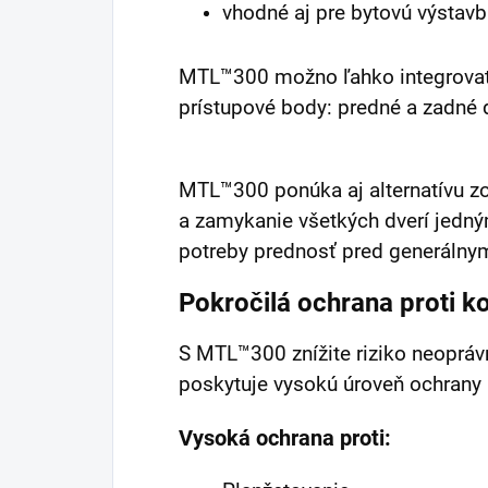
vhodné aj pre bytovú výstav
MTL™300 možno ľahko integrovať
prístupové body: predné a zadné d
MTL™300 ponúka aj alternatívu z
a zamykanie všetkých dverí jedný
potreby prednosť pred generálny
Pokročilá ochrana proti k
S MTL™300 znížite riziko neopráv
poskytuje vysokú úroveň ochrany p
Vysoká ochrana proti: