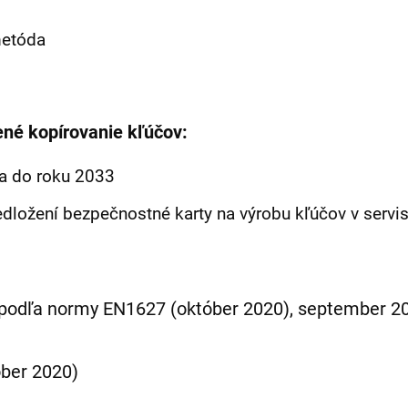
metóda
né kopírovanie kľúčov:
ča
do roku 2033
edložení
bezpečnostné karty na výrobu kľúčov
v servi
 podľa normy EN1627 (október 2020),
september 2
óber 2020)