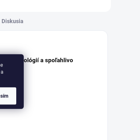
Diskusia
ch technológií a spoľahlivo
ie
 a
asím