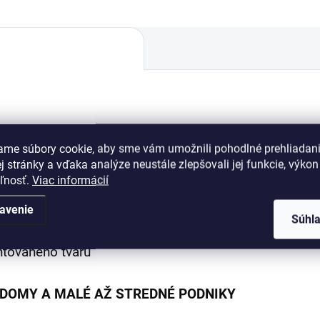
drickej vložky je kombináciou niekoľkých osvedčený
ame súbory cookie, aby sme vám umožnili pohodlné prehliadan
lné odomknutie.
 stránky a vďaka analýze neustále zlepšovali jej funkcie, výkon
eľnosť.
Viac informácií
avenie
Súhl
sporiadaní
ntovaného tvaru
, DOMY A MALÉ AŽ STREDNÉ PODNIKY