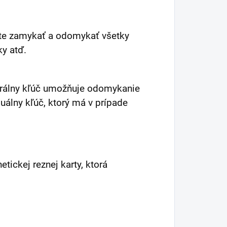
te zamykať a odomykať všetky
ky atď.
erálny kľúč umožňuje odomykanie
álny kľúč, ktorý má v prípade
ickej reznej karty, ktorá