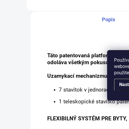
Popis
Táto patentovaná platforma cylin
Použív
odoláva všetkým pokusom o nási
webovej
použit
Uzamykací mechanizmus :
Nast
7 stavítok v jednoradovom u
1 teleskopické stavítko pate
FLEXIBILNÝ SYSTÉM PRE BYTY