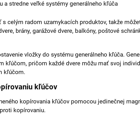
bu a stredne veľké systémy generálneho kľúča
 s celým radom uzamykacích produktov, takže môže
vere, brány, garážové dvere, balkóny, poštové schrán
ostavenie vložky do systému generálneho kľúča. Gen
m kľúčom, pričom každé dvere môžu mať svoj individu
m kľúčom.
opírovaniu kľúčov
neného kopírovania kľúčov pomocou jedinečnej magnet
roti kopírovaniu.