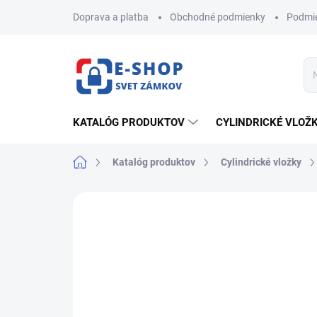
Prejsť
Doprava a platba
Obchodné podmienky
Podmie
na
obsah
KATALÓG PRODUKTOV
CYLINDRICKÉ VLOŽ
Domov
Katalóg produktov
Cylindrické vložky
ZNAČKA:
MUL-T-LOCK
AKCIA
NOVINKA