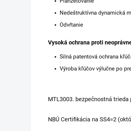
Planžetovanie
Nedeštruktívna dynamická 
Odvŕtanie
Vysoká ochrana proti
neoprávne
Silná patentová ochrana kľú
Výroba kľúčov výlučne po pr
MTL300
3. bezpečnostná trieda
NBÚ Certifikácia na SS4=2 (okt