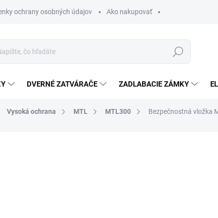
nky ochrany osobných údajov
Ako nakupovať
Hľadať
KY
DVERNÉ ZATVÁRAČE
ZADLABACIE ZÁMKY
E
Vysoká ochrana
MTL
MTL300
Bezpečnostná vložka
od €91,88
od
€
od
€59,01
bez DPH
Jednotková
ZVOĽTE VARIANT
cena: