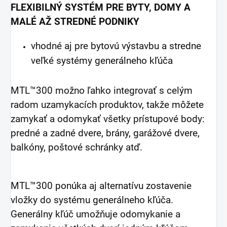
FLEXIBILNÝ SYSTÉM PRE BYTY, DOMY A
MALÉ AŽ STREDNÉ PODNIKY
vhodné aj pre bytovú výstavbu a stredne
veľké systémy generálneho kľúča
MTL™300 možno ľahko integrovať s celým
radom uzamykacích produktov, takže môžete
zamykať a odomykať všetky prístupové body:
predné a zadné dvere, brány, garážové dvere,
balkóny, poštové schránky atď.
MTL™300 ponúka aj alternatívu zostavenie
vložky do systému generálneho kľúča.
Generálny kľúč umožňuje odomykanie a