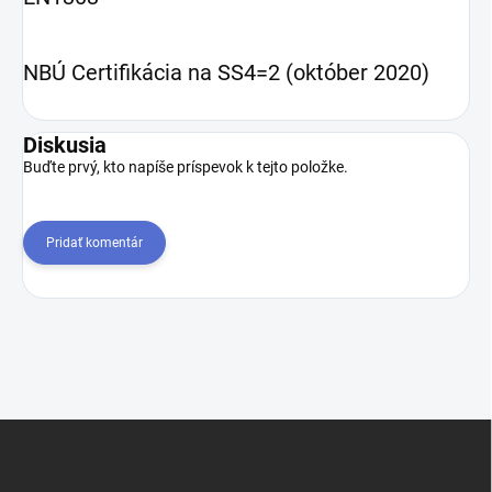
NBÚ Certifikácia na SS4=2 (október 2020)
Diskusia
Buďte prvý, kto napíše príspevok k tejto položke.
Pridať komentár
Z
á
p