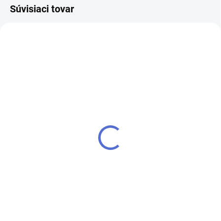
Súvisiaci tovar
AKCIA
MTL 200ml - MAZADLO
kľúč MTL300 Mul-T-Lock
SPRAY
€10,02
€12,32
Do košíka
Do košíka
Výroba kľúča Mul-T-Lock MTL300
MTL 200 ml - Mazací sprej - na
zámky, vložky, uvoľňovacie
mechanizmy atď.