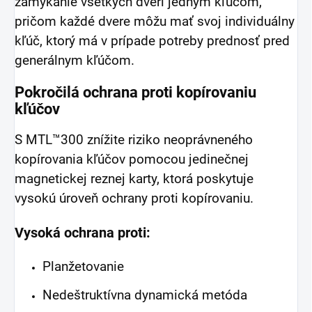
zamykanie všetkých dverí jedným kľúčom,
pričom každé dvere môžu mať svoj individuálny
kľúč, ktorý má v prípade potreby prednosť pred
generálnym kľúčom.
Pokročilá ochrana proti kopírovaniu
kľúčov
S MTL™300 znížite riziko neoprávneného
kopírovania kľúčov pomocou jedinečnej
magnetickej reznej karty, ktorá poskytuje
vysokú úroveň ochrany proti kopírovaniu.
Vysoká ochrana proti:
Planžetovanie
Nedeštruktívna dynamická metóda