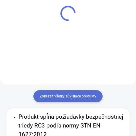
Richter
SPRAY
€6,18
€12,32
Do košíka
Do košíka
Prestavba vložiek na rovnaký
MTL 200 ml - Mazací sprej - na
kľúč 1+X
zámky, vložky, uvoľňovacie
mechanizmy atď.
Zobraziť všetky súvisiace produkty
Produkt spĺňa požiadavky bezpečnostnej
triedy RC3 podľa normy STN EN
1627:2012.