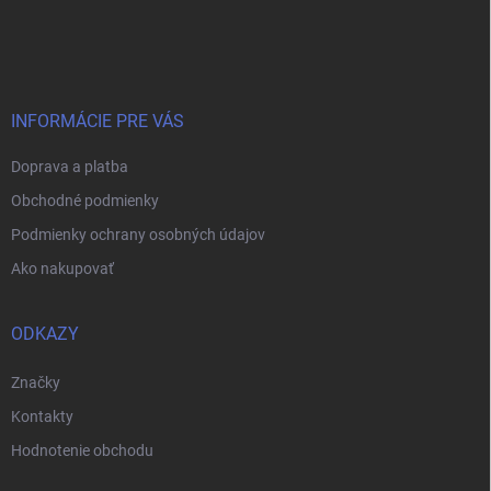
Z
á
p
ä
t
i
INFORMÁCIE PRE VÁS
e
Doprava a platba
Obchodné podmienky
Podmienky ochrany osobných údajov
Ako nakupovať
ODKAZY
Značky
Kontakty
Hodnotenie obchodu