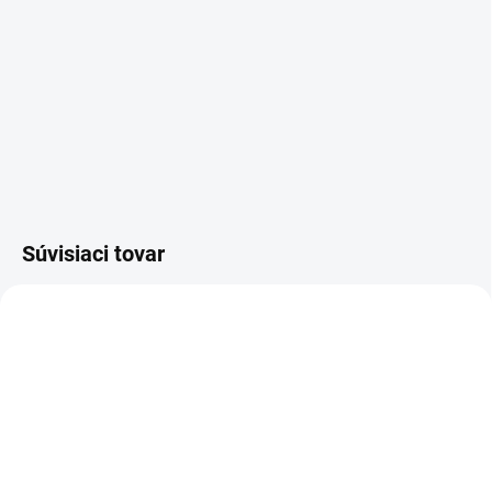
Súvisiaci tovar
SU - zjednotenie vložky
MTL 200ml - MAZADLO